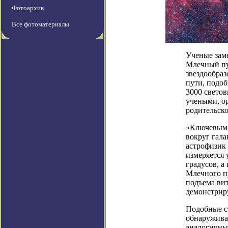
Фотоархив
Все фотоматериалы
Ученые зам
Млечный пут
звездообраз
пути, подоб
3000 светов
учеными, ор
родительско
«Ключевым 
вокруг гала
астрофизик 
измеряется 
градусов, а
Млечного пу
подъема вит
демонстриру
Подобные с
обнаружива
аналогичны