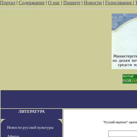
Портал
|
Содержание
|
О нас
|
Пишите
|
Новости
|
Голосование
|
ЛИТЕРАТУРА
"Русский переплет" заре
Новости русской культуры
Афиша