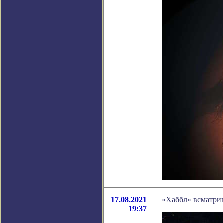
17.08.2021
«Хаббл» всматри
19:37