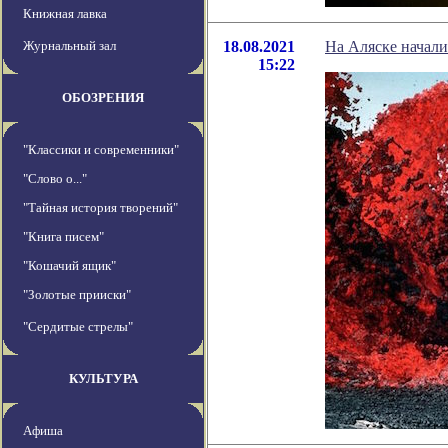
Книжная лавка
Журнальный зал
18.08.2021
На Аляске начали 
15:22
ОБОЗРЕНИЯ
"Классики и современники"
"Слово о..."
"Тайная история творений"
"Книга писем"
"Кошачий ящик"
"Золотые прииски"
"Сердитые стрелы"
КУЛЬТУРА
Афиша