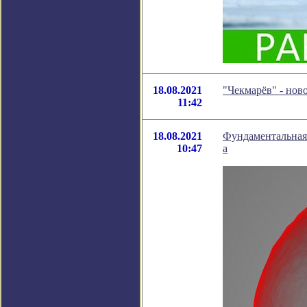
18.08.2021
"Чекмарёв" - нов
11:42
18.08.2021
Фундаментальная 
10:47
а