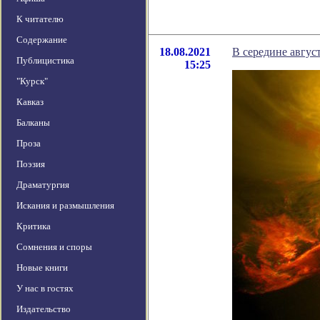
К читателю
Содержание
18.08.2021
В середине авгус
Публицистика
15:25
"Курск"
Кавказ
Балканы
Проза
Поэзия
Драматургия
Искания и размышления
Критика
Сомнения и споры
Новые книги
У нас в гостях
Издательство