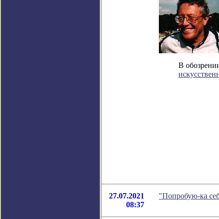
В обозрении
искусственн
27.07.2021
"Попробую-ка себ
08:37