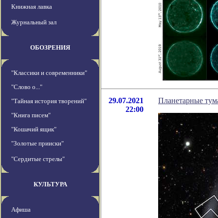
Книжная лавка
Журнальный зал
ОБОЗРЕНИЯ
"Классики и современники"
"Слово о..."
29.07.2021
Планетарные тума
"Тайная история творений"
22:00
"Книга писем"
"Кошачий ящик"
"Золотые прииски"
"Сердитые стрелы"
КУЛЬТУРА
Афиша