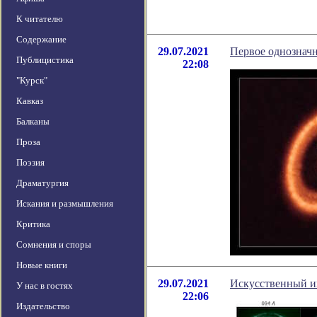
К читателю
Содержание
29.07.2021
Первое однозначн
Публицистика
22:08
"Курск"
Кавказ
Балканы
Проза
Поэзия
Драматургия
Искания и размышления
Критика
Сомнения и споры
Новые книги
29.07.2021
Искусственный и
У нас в гостях
22:06
Издательство