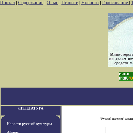
Портал
|
Содержание
|
О нас
|
Пишите
|
Новости
|
Голосование
|
ЛИТЕРАТУРА
"Русский переплет" заре
Новости русской культуры
Афиша