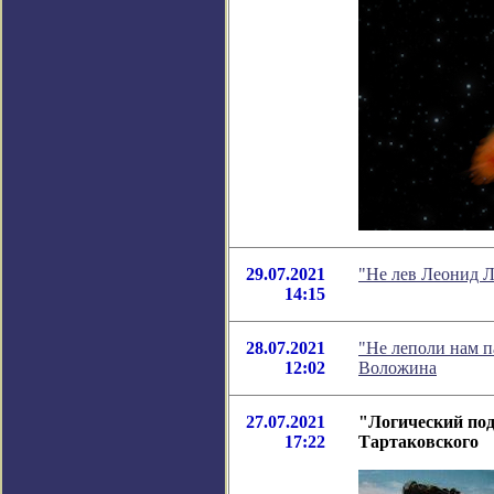
29.07.2021
"Не лев Леонид Л
14:15
28.07.2021
"Не леполи нам п
12:02
Воложина
27.07.2021
"Логический под
17:22
Тартаковского