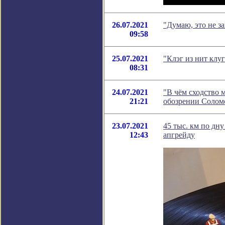
26.07.2021
"Думаю, это не з
09:58
25.07.2021
"Клэг из нит клу
08:31
24.07.2021
"В чём сходство 
21:21
обозрении Солом
23.07.2021
45 тыс. км по дн
12:43
апгрейду