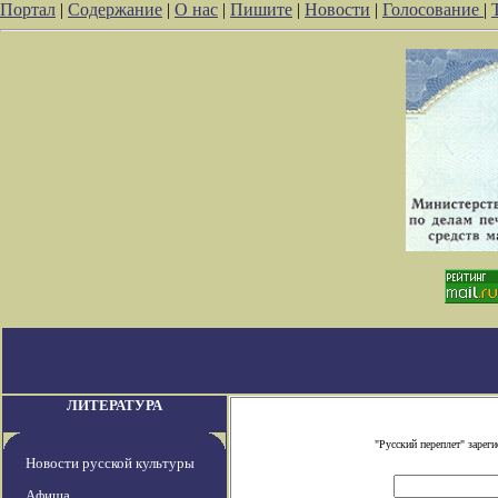
Портал
|
Содержание
|
О нас
|
Пишите
|
Новости
|
Голосование
|
ЛИТЕРАТУРА
"Русский переплет" заре
Новости русской культуры
Афиша