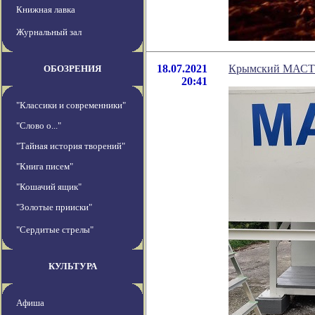
Книжная лавка
Журнальный зал
18.07.2021
Крымский МАСТЕ
ОБОЗРЕНИЯ
20:41
"Классики и современники"
"Слово о..."
"Тайная история творений"
"Книга писем"
"Кошачий ящик"
"Золотые прииски"
"Сердитые стрелы"
КУЛЬТУРА
Афиша