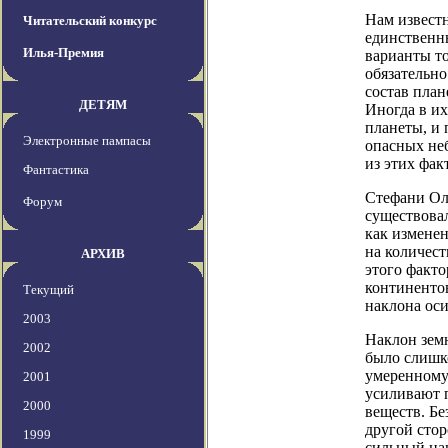
Нам извест
Читательский конкурс
единственн
Илья-Премия
варианты то
обязательно
состав план
ДЕТЯМ
Иногда в и
планеты, и 
Электронные пампасы
опасных не
из этих фа
Фантастика
Стефани Ол
Форум
существовал
как изменен
на количест
АРХИВ
этого факто
континентов
Текущий
наклона ос
2003
Наклон земн
2002
было слишк
умеренному
2001
усиливают 
2000
веществ. Бе
другой сто
1999
сильный на