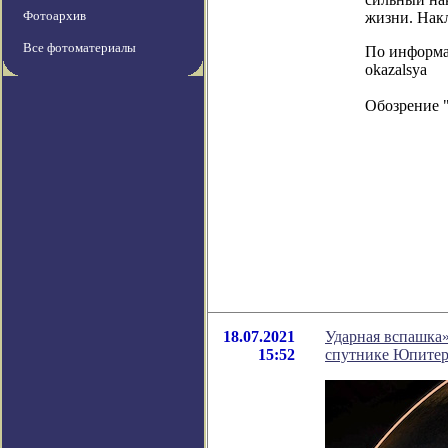
Фотоархив
жизни. Нак
Все фотоматериалы
По информаци
okazalsya
Обозрение 
18.07.2021
Ударная вспашка
15:52
спутнике Юпитер