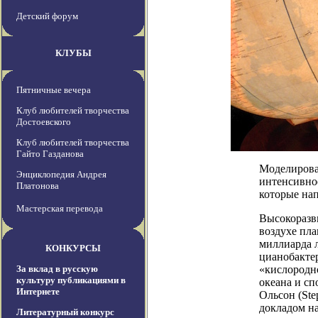
Детский форум
КЛУБЫ
Пятничные вечера
Клуб любителей творчества
Достоевского
Клуб любителей творчества
Гайто Газданова
Моделирова
Энциклопедия Андрея
интенсивно
Платонова
которые на
Мастерская перевода
Высокоразви
воздухе пл
миллиарда л
КОНКУРСЫ
цианобактер
За вклад в русскую
«кислородн
культуру публикациями в
океана и с
Интернете
Ольсон (Ste
докладом н
Литературный конкурс