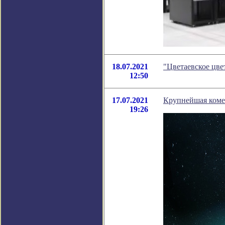
18.07.2021
"Цветаевское цве
12:50
17.07.2021
Крупнейшая коме
19:26