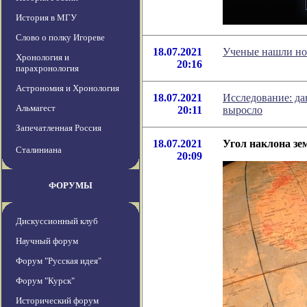
История в МГУ
Слово о полку Игореве
18.07.2021
Ученые нашли но
Хронология и
20:16
парахронология
Астрономия и Хронология
18.07.2021
Исследование: да
Альмагест
20:11
выросло
Запечатленная Россия
18.07.2021
Угол наклона зе
Сталиниана
20:09
ФОРУМЫ
Дискуссионный клуб
Научный форум
Форум "Русская идея"
Форум "Курск"
Исторический форум