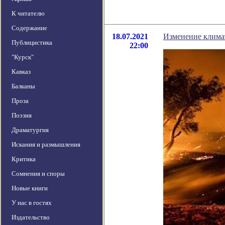
К читателю
Содержание
18.07.2021
Изменение климата
Публицистика
22:00
"Курск"
Кавказ
Балканы
Проза
Поэзия
Драматургия
Искания и размышления
Критика
Сомнения и споры
Новые книги
У нас в гостях
Издательство