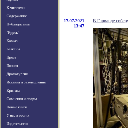
К читателю
Содержание
17.07.2021
В Гарварде собе
Публицистика
13:47
"Курск"
Кавказ
Балканы
Проза
Поэзия
Драматургия
Искания и размышления
Критика
Сомнения и споры
Новые книги
У нас в гостях
Издательство