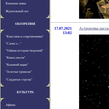
Книжная лавка
Журнальный зал
ОБОЗРЕНИЯ
17.07.2021
Астрономы расск
13:02
"Классики и современники"
"Слово о..."
"Тайная история творений"
"Книга писем"
"Кошачий ящик"
"Золотые прииски"
"Сердитые стрелы"
КУЛЬТУРА
Афиша