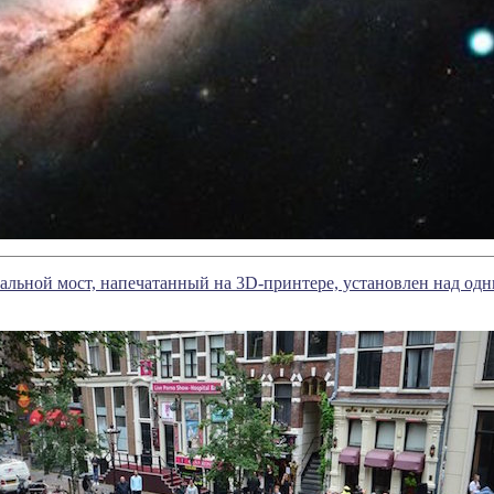
альной мост, напечатанный на 3D-принтере, установлен над од