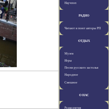
Научпоп
РАДИО
Читают и поют авторы РП
ОТДЫХ
Музеи
Игры
Песни русского застолья
Народное
Смешное
О НАС
Редколлегия