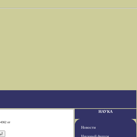
НАУКА
-4362 от
Новости
Научный форум