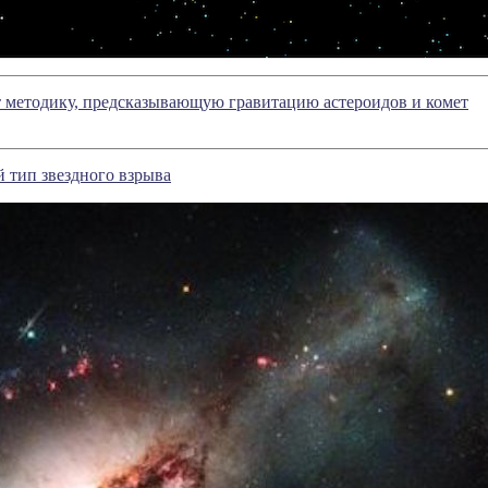
 методику, предсказывающую гравитацию астероидов и комет
 тип звездного взрыва