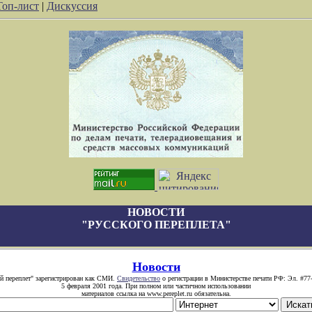
Топ-лист
|
Дискуссия
НОВОСТИ
"РУССКОГО ПЕРЕПЛЕТА"
Новости
й переплет" зарегистрирован как СМИ.
Свидетельство
о регистрации в Министерстве печати РФ: Эл. #77
5 февраля 2001 года. При полном или частичном использовании
материалов ссылка на www.pereplet.ru обязательна.