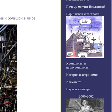
Почему молчит Вселенная?
Парниковая катастрофа
амый большой в мире
Хронология и
парахронология
История и астрономия
Альмагест
Наука и культура
2000-2002