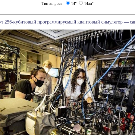
Тип запроса:
"И"
"Или"
рут 256-кубитовый программируемый квантовый симулятор — с