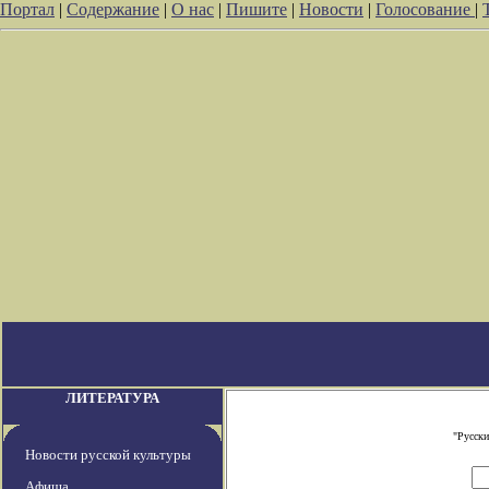
Портал
|
Содержание
|
О нас
|
Пишите
|
Новости
|
Голосование
|
ЛИТЕРАТУРА
"Русски
Новости русской культуры
Афиша