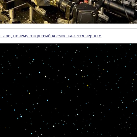
азали, почему открытый космос кажется черным