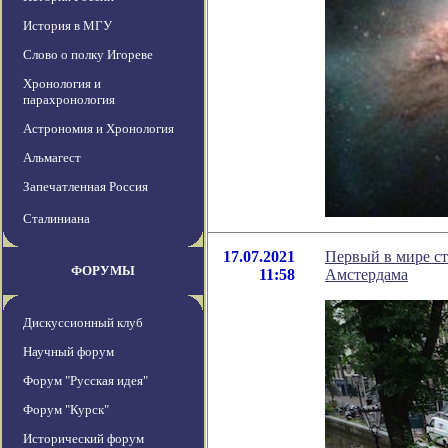
История в МГУ
Слово о полку Игореве
Хронология и
парахронология
Астрономия и Хронология
Альмагест
Запечатленная Россия
Сталиниана
17.07.2021
Первый в мире ст
ФОРУМЫ
11:58
Амстердама
Дискуссионный клуб
Научный форум
Форум "Русская идея"
Форум "Курск"
Исторический форум