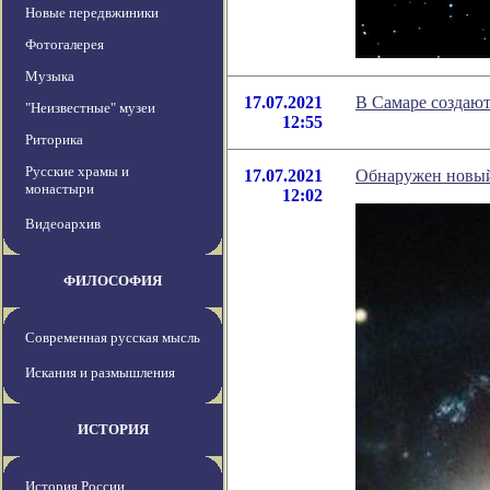
Новые передвжиники
Фотогалерея
Музыка
17.07.2021
В Самаре создают
"Неизвестные" музеи
12:55
Риторика
Русские храмы и
17.07.2021
Обнаружен новый
монастыри
12:02
Видеоархив
ФИЛОСОФИЯ
Современная русская мысль
Искания и размышления
ИСТОРИЯ
История России