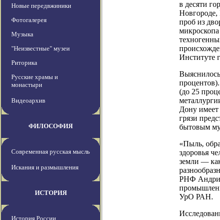
в десяти г
Новые передвжиники
Новгороде, 
Фотогалерея
проб из дво
микроскопа 
Музыка
техногенных
происхожден
"Неизвестные" музеи
Институте 
Риторика
Выяснилось,
Русские храмы и
процентов).
монастыри
(до 25 проц
металлурги
Видеоархив
Дону имеет 
грязи предс
ФИЛОСОФИЯ
бытовым му
«Пыль, обра
Современная русская мысль
здоровья че
земли — как
Искания и размышления
разнообраз
РНФ Андриа
промышленн
ИСТОРИЯ
УрО РАН.
Исследован
История России