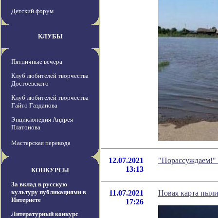
Детский форум
КЛУБЫ
Пятничные вечера
Клуб любителей творчества
Достоевского
Клуб любителей творчества
Гайто Газданова
Энциклопедия Андрея
Платонова
Мастерская перевода
12.07.2021
"Порассуждаем!"
13:13
КОНКУРСЫ
За вклад в русскую
культуру публикациями в
11.07.2021
Новая карта пыли
Интернете
17:26
Литературный конкурс