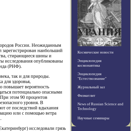
 городов России. Неожиданным
ыл зарегистрирован наибольший
Космические новости
ства, стирающиеся шины и
аты исследования опубликованы
Энциклопедия
космонавтика
нда (РНФ).
Энциклопедия
века, так и для природы.
"Естествознание"
а для здоровья,
то повышает вероятность
Журнальный зал
ащаться потенциально опасными
Физматлит
 При этом 90 процентов
езопасного уровня. В
News of Russian Science and
ают от последствий вдыхания
Technology
лизацию или с помощью ветра
.
Научные семинары
катеринбург) исследовали грязь