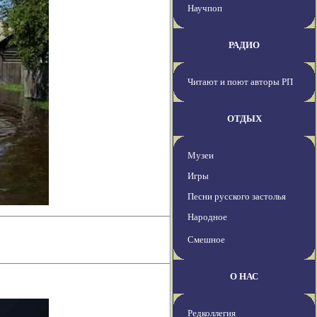
Научпоп
РАДИО
Читают и поют авторы РП
ОТДЫХ
Музеи
Игры
Песни русского застолья
Народное
Смешное
О НАС
Редколлегия