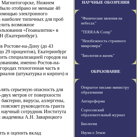
е, Магнитогорске, Нижнем
НАУЧНЫЕ ОБОЗРЕНИЯ
 было отобрано не меньше 40
 помощью электронного
"Физические явления на
в наиболее типичных для проб
небесах"
елить возможное
ользования «Геоаналитик» в
"TERRA & Comp"
Н (Екатеринбург).
"Неизбежность странного
в Ростове-на-Дону (до 43
микромира"
до 29 процентов), Екатеринбург
"Биология и жизнь"
нить специализацией городов на
ованиям, именно Ростов-на-
городах техногенная часть в
ОБРАЗОВАНИЕ
ериалов (штукатурка и кирпич) и
Открытое письмо министру
лять серьезную опасность для
образования
о-двух метров от поверхности
е бактерии, вирусы, аллергены,
Антиреформа
поясняет руководитель гранта
Соросовский
й научный сотрудник Института
образовательный журнал
академика А.Н. Заварицкого
Биология
ть и оценить вклад
Науки о Земле