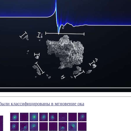
 были классифицированы в мгновение ока