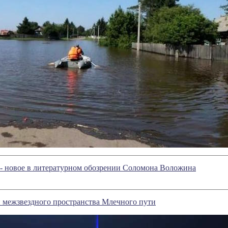
 - новое в литературном обозрении Соломона Воложина
 межзвездного пространства Млечного пути