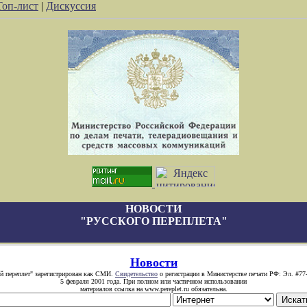
Топ-лист
|
Дискуссия
НОВОСТИ
"РУССКОГО ПЕРЕПЛЕТА"
Новости
й переплет" зарегистрирован как СМИ.
Свидетельство
о регистрации в Министерстве печати РФ: Эл. #77
5 февраля 2001 года. При полном или частичном использовании
материалов ссылка на www.pereplet.ru обязательна.