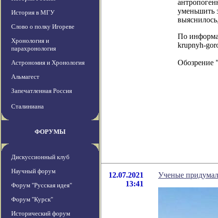
антропоген
уменьшить з
История в МГУ
выяснилось,
Слово о полку Игореве
По информаци
Хронология и
krupnyh-goro
парахронология
Обозрение 
Астрономия и Хронология
Альмагест
Запечатленная Россия
Сталиниана
ФОРУМЫ
Дискуссионный клуб
Научный форум
12.07.2021
Ученые придумал
13:41
Форум "Русская идея"
Форум "Курск"
Исторический форум