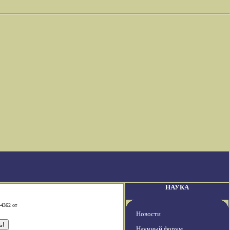
НАУКА
-4362 от
Новости
Научный форум