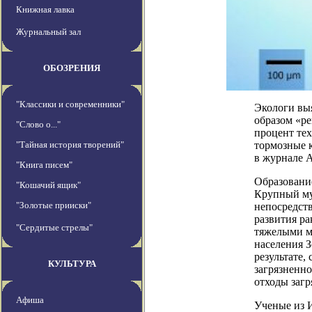
Книжная лавка
Журнальный зал
ОБОЗРЕНИЯ
"Классики и современники"
Экологи вы
образом «ре
"Слово о..."
процент те
"Тайная история творений"
тормозные 
в журнале A
"Книга писем"
Образование
"Кошачий ящик"
Крупный мус
"Золотые прииски"
непосредств
развития ра
"Сердитые стрелы"
тяжелыми ме
населения З
результате,
КУЛЬТУРА
загрязненно
отходы загр
Афиша
Ученые из 