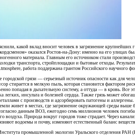
яснили, какой вклад вносит человек в загрязнение крупнейших
кордсменом» оказался Ростов-на-Дону: именно на его улицах б
хногенного материала. Главным его источником стали производ
колодки транспорта, стройплощадки и бытовые отходы. Результ
tmosphere, работа поддержана грантом Российского научного фо
 городской грязи — серьезный источник опасности как для чело
ор стирается в мелкую пыль, которая становится фактором риск
енно попадая в дыхательную систему, а оттуда — в кровь. Все э
ка легких, инсульта и болезней сердца. Также грязь может обог
таллами с производств и адсорбировать патогены и аллергены.
емли живет в местах, где загрязнение окружающей среды выше б
 согласно данным ВОЗ, ежегодно семь миллионов человек погиб
го воздуха. Природа вокруг городов тоже страдает. Через кана
язняют водоемы и почву, изменяют естественный баланс веществ
Института промышленной экологии Уральского отделения РАН (Е