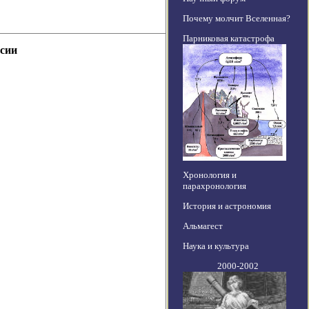
Почему молчит Вселенная?
Парниковая катастрофа
ссии
Хронология и
парахронология
История и астрономия
Альмагест
Наука и культура
2000-2002