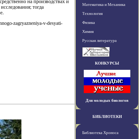
средственно на производствах и
Математика и Механика
исследования; тогда
е.
Технология
Физика
ennogo-zagryazneniya-v-desyati-
Химия
Русская литература
КОНКУРСЫ
Для молодых биологов
БИБЛИОТЕКИ
Библиотека Хроноса