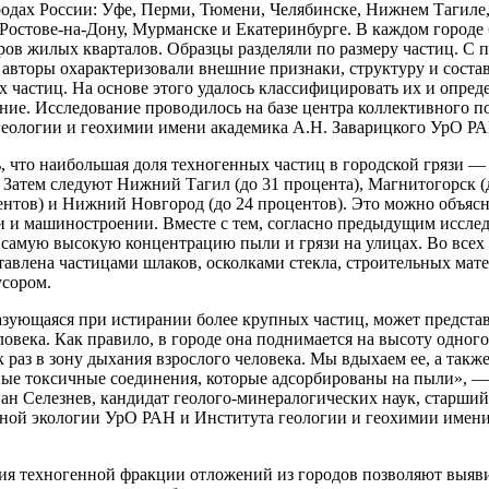
ородах России: Уфе, Перми, Тюмени, Челябинске, Нижнем Тагил
Ростове-на-Дону, Мурманске и Екатеринбурге. В каждом городе
ров жилых кварталов. Образцы разделяли по размеру частиц. С
авторы охарактеризовали внешние признаки, структуру и соста
 частиц. На основе этого удалось классифицировать их и опред
ие. Исследование проводилось на базе центра коллективного п
геологии и геохимии имени академика А.Н. Заварицкого УрО РА
 что наибольшая доля техногенных частиц в городской грязи — 
 Затем следуют Нижний Тагил (до 31 процента), Магнитогорск (
ентов) и Нижний Новгород (до 24 процентов). Это можно объяс
и и машиностроении. Вместе с тем, согласно предыдущим исслед
самую высокую концентрацию пыли и грязи на улицах. Во всех 
тавлена частицами шлаков, осколками стекла, строительных мат
сором.
зующаяся при истирании более крупных частиц, может представ
ловека. Как правило, в городе она поднимается на высоту одног
 раз в зону дыхания взрослого человека. Мы вдыхаем ее, а такж
ные токсичные соединения, которые адсорбированы на пыли», — 
н Селезнев, кандидат геолого-минералогических наук, старши
ой экологии УрО РАН и Института геологии и геохимии имени 
ия техногенной фракции отложений из городов позволяют выяви