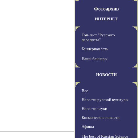
Фотоархив
ИНТЕРНЕТ
Топ-лист "Русского
переплета"
Баннерная сеть
Наши баннеры
НОВОСТИ
Все
Новости русской культуры
Новости науки
Космические новости
Афиша
The best of Russian Science