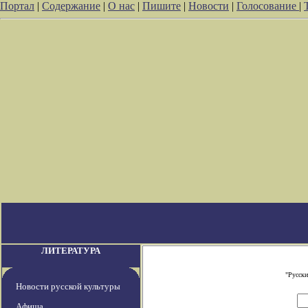
Портал
|
Содержание
|
О нас
|
Пишите
|
Новости
|
Голосование
|
ЛИТЕРАТУРА
"Русски
Новости русской культуры
Афиша