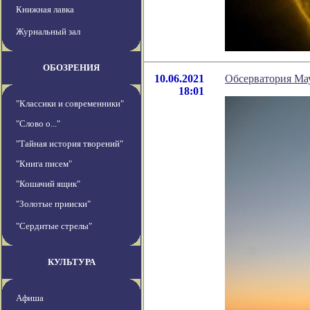
Книжная лавка
Журнальный зал
ОБОЗРЕНИЯ
10.06.2021
Обсерватория Мау
18:01
"Классики и современники"
"Слово о..."
"Тайная история творений"
"Книга писем"
"Кошачий ящик"
"Золотые прииски"
"Сердитые стрелы"
КУЛЬТУРА
Афиша