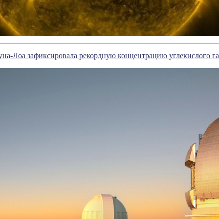
на-Лоа зафиксировала рекордную концентрацию углекислого га