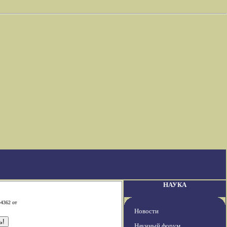
НАУКА
-4362 от
Новости
Научный форум