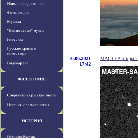
Новые передвжиники
Фотогалерея
Музыка
"Неизвестные" музеи
Риторика
Русские храмы и
монастыри
10.06.2021
МАСТЕР открыл 
Видеоархив
17:42
ФИЛОСОФИЯ
Современная русская мысль
Искания и размышления
ИСТОРИЯ
История России