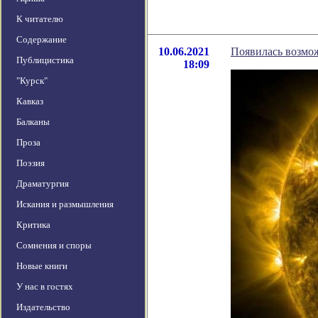
К читателю
Содержание
10.06.2021
Появилась возмо
Публицистика
18:09
"Курск"
Кавказ
Балканы
Проза
Поэзия
Драматургия
Искания и размышления
Критика
Сомнения и споры
Новые книги
У нас в гостях
Издательство