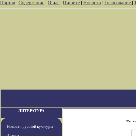
Портал
|
Содержание
|
О нас
|
Пишите
|
Новости
|
Голосование
|
ЛИТЕРАТУРА
"Русски
Новости русской культуры
Афиша