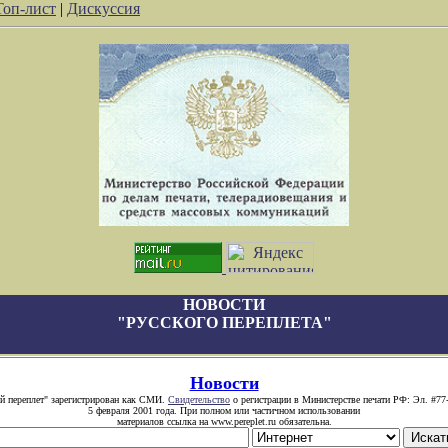
Топ-лист
|
Дискуссия
НОВОСТИ
"РУССКОГО ПЕРЕПЛЕТА"
Новости
й переплет" зарегистрирован как СМИ.
Свидетельство
о регистрации в Министерстве печати РФ: Эл. #77
5 февраля 2001 года. При полном или частичном использовании
материалов ссылка на www.pereplet.ru обязательна.