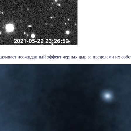
казывает неожиданный эффект черных дыр за пределами их собс