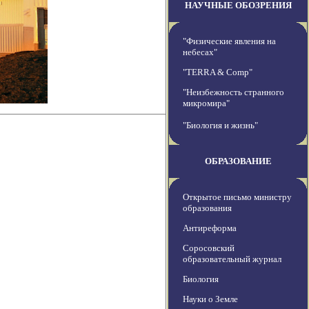
НАУЧНЫЕ ОБОЗРЕНИЯ
"Физические явления на
небесах"
"TERRA & Comp"
"Неизбежность странного
микромира"
"Биология и жизнь"
ОБРАЗОВАНИЕ
Открытое письмо министру
образования
Антиреформа
Соросовский
образовательный журнал
Биология
Науки о Земле