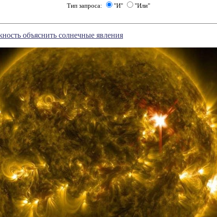
Тип запроса:
"И"
"Или"
жность объяснить солнечные явления