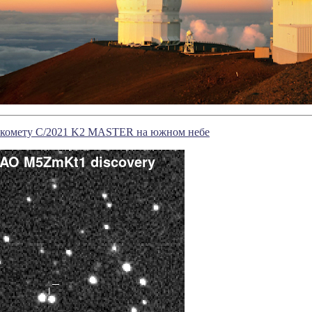
комету C/2021 K2 MASTER на южном небе