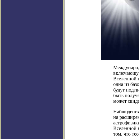
Международ
включающую
Вселенной 
одна из баз
будут подт
быть получ
может свиде
Наблюдения
на расшире
астрофизики
Вселенной в
том, что те