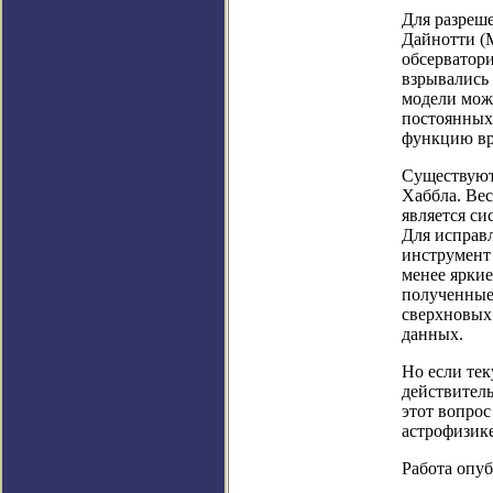
Для разреш
Дайнотти (M
обсерватори
взрывались 
модели можн
постоянных 
функцию вр
Существуют
Хаббла. Вес
является с
Для исправ
инструмент
менее яркие
полученные
сверхновых
данных.
Но если тек
действитель
этот вопро
астрофизике
Работа опуб