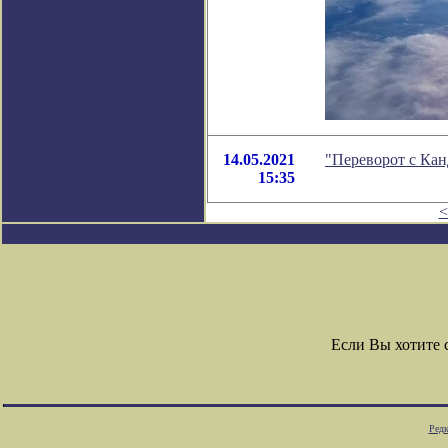
14.05.2021
"Переворот с Ка
15:35
<
Если Вы хотите
Редк