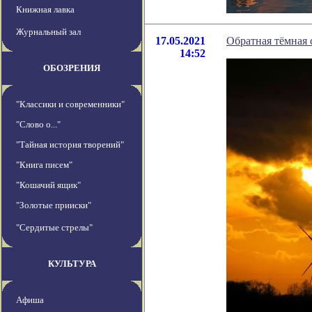
Книжная лавка
Журнальный зал
17.05.2021
Обратная тёмная 
14:52
ОБОЗРЕНИЯ
"Классики и современники"
"Слово о..."
"Тайная история творений"
"Книга писем"
"Кошачий ящик"
"Золотые прииски"
"Сердитые стрелы"
КУЛЬТУРА
Афиша