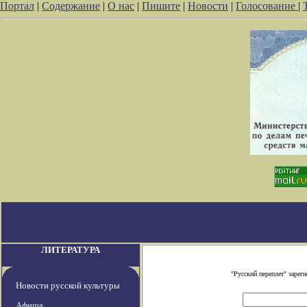
Портал
|
Содержание
|
О нас
|
Пишите
|
Новости
|
Голосование
|
ЛИТЕРАТУРА
"Русский переплет" заре
Новости русской культуры
Афиша