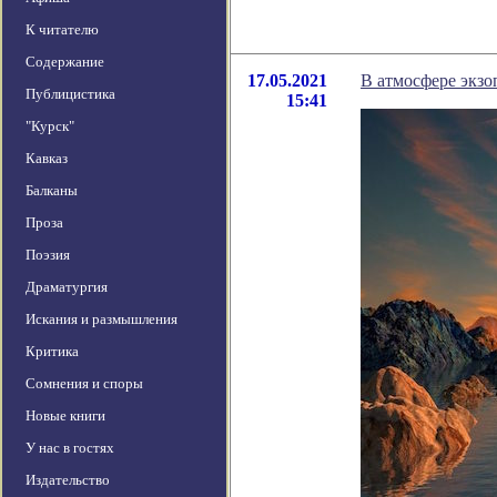
К читателю
Содержание
17.05.2021
В атмосфере экзо
Публицистика
15:41
"Курск"
Кавказ
Балканы
Проза
Поэзия
Драматургия
Искания и размышления
Критика
Сомнения и споры
Новые книги
У нас в гостях
Издательство