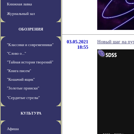
Книжная лавка
Журнальный зал
ОБОЗРЕНИЯ
03.05.2021
Новый шаг на пу
"Классики и современники"
18:55
"Слово о..."
"Тайная история творений"
"Книга писем"
"Кошачий ящик"
"Золотые прииски"
"Сердитые стрелы"
КУЛЬТУРА
Афиша