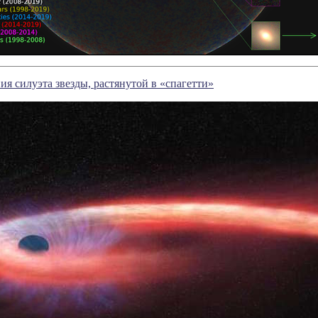
я силуэта звезды, растянутой в «спагетти»