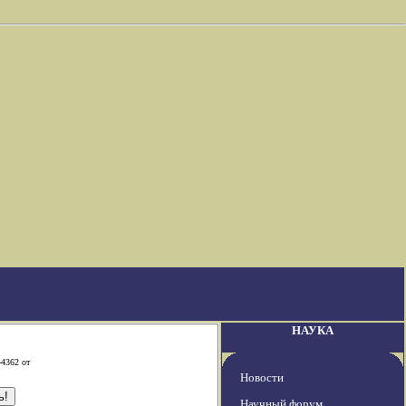
НАУКА
-4362 от
Новости
Научный форум