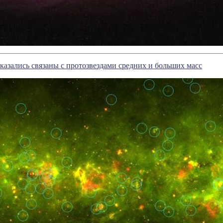
азались связаны с протозвездами средних и больших масс