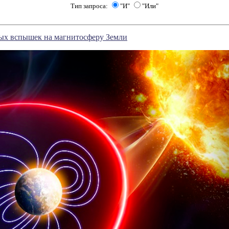
Тип запроса:
"И"
"Или"
ых вспышек на магнитосферу Земли