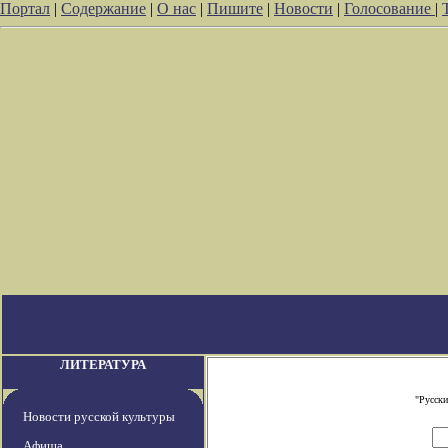
Портал
|
Содержание
|
О нас
|
Пишите
|
Новости
|
Голосование
|
ЛИТЕРАТУРА
"Русски
Новости русской культуры
Афиша