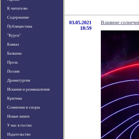
К читателю
Содержание
03.05.2021
Влияние солнечн
Публицистика
18:59
"Курск"
Кавказ
Балканы
Проза
Поэзия
Драматургия
Искания и размышления
Критика
Сомнения и споры
Новые книги
У нас в гостях
Издательство