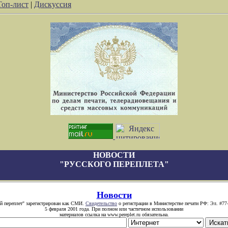
Топ-лист
|
Дискуссия
НОВОСТИ
"РУССКОГО ПЕРЕПЛЕТА"
Новости
й переплет" зарегистрирован как СМИ.
Свидетельство
о регистрации в Министерстве печати РФ: Эл. #77
5 февраля 2001 года. При полном или частичном использовании
материалов ссылка на www.pereplet.ru обязательна.