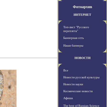
Фотоархив
ИНТЕРНЕТ
Топ-лист "Русского
переплета"
Баннерная сеть
Наши баннеры
НОВОСТИ
Все
Новости русской культуры
Новости науки
Космические новости
Афиша
The best of Russian Science