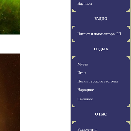
Научпоп
РАДИО
Читают и поют авторы РП
ОТДЫХ
Музеи
Игры
Песни русского застолья
Народное
Смешное
О НАС
Редколлегия