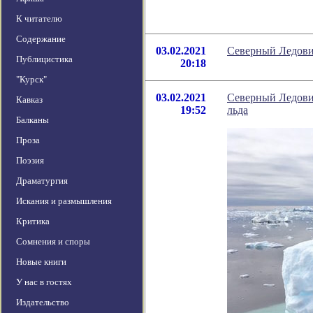
К читателю
Содержание
03.02.2021
Северный Ледовит
Публицистика
20:18
"Курск"
03.02.2021
Северный Ледови
Кавказ
19:52
льда
Балканы
Проза
Поэзия
Драматургия
Искания и размышления
Критика
Сомнения и споры
Новые книги
У нас в гостях
Издательство