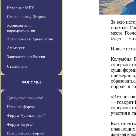
История в МГУ
Слово о полку Игореве
За всю исто
Хронология и
подходе. Ги
парахронология
месте. Геол
будет — чит
Астрономия и Хронология
Альмагест
Новые иссл
Запечатленная Россия
Колумбия, 
суперконтин
Сталиниана
суши форми
примерно од
образоватьс
ФОРУМЫ
породы в г
«Это не сов
Дискуссионный клуб
— говорит П
Научный форум
суперконти
участия в т
Форум "Русская идея"
Континенты
Форум "Курск"
плавающих 
Исторический форум
жидкая кора