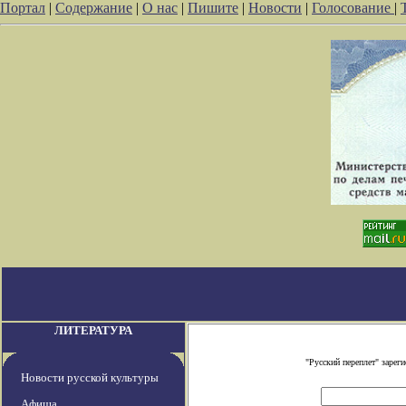
Портал
|
Содержание
|
О нас
|
Пишите
|
Новости
|
Голосование
|
ЛИТЕРАТУРА
"Русский переплет" заре
Новости русской культуры
Афиша