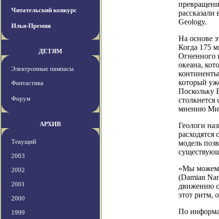
превращени
Читательский конкурс
рассказали 
Geology.
Илья-Премия
На основе э
Когда 175 м
ДЕТЯМ
Огненного к
океана, кот
Электронные пампасы
континенты
который уже
Фантастика
Поскольку Е
Форум
столкнется 
мнению Митч
АРХИВ
Геологи на
расходятся 
Текущий
модель позв
существующ
2003
«Мы можем 
2002
(Damian Nan
2001
движению с
этот ритм, 
2000
По информац
1999