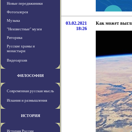
Новые передвжиники
Фотогалерея
Музыка
03.02.2021
Как может выгля
18:26
"Неизвестные" музеи
Риторика
Русские храмы и
монастыри
Видеоархив
ФИЛОСОФИЯ
Современная русская мысль
Искания и размышления
ИСТОРИЯ
История России