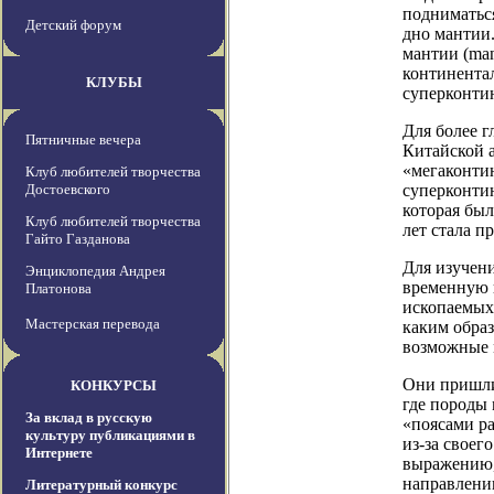
подниматься
Детский форум
дно мантии
мантии (man
континента
КЛУБЫ
суперконти
Для более г
Пятничные вечера
Китайской а
«мегаконтин
Клуб любителей творчества
Достоевского
суперконтин
которая был
Клуб любителей творчества
лет стала 
Гайто Газданова
Для изучени
Энциклопедия Андрея
временную к
Платонова
ископаемых 
Мастерская перевода
каким образ
возможные м
Они пришли 
КОНКУРСЫ
где породы
За вклад в русскую
«поясами ра
культуру публикациями в
из-за своег
Интернете
выражению,
направлени
Литературный конкурс