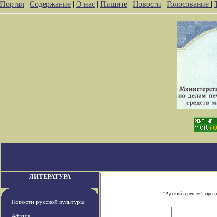
Портал
|
Содержание
|
О нас
|
Пишите
|
Новости
|
Голосование
|
ЛИТЕРАТУРА
"Русский переплет" заре
Новости русской культуры
Афиша