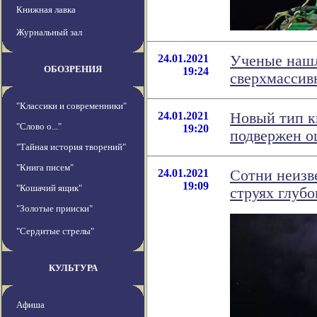
Книжная лавка
Журнальный зал
24.01.2021
Ученые нашл
ОБОЗРЕНИЯ
19:24
сверхмассив
"Классики и современники"
24.01.2021
Новый тип к
"Слово о..."
19:20
подвержен 
"Тайная история творений"
"Книга писем"
24.01.2021
Сотни неизв
19:09
"Кошачий ящик"
струях глубо
"Золотые прииски"
"Сердитые стрелы"
КУЛЬТУРА
Афиша