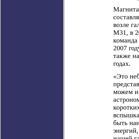
Магнита
составл
возле га
M31, в 
команда
2007 год
также на
годах.
«Это неб
представ
можем и
астроно
коротких
вспышка
быть на
энергий,
нашей га