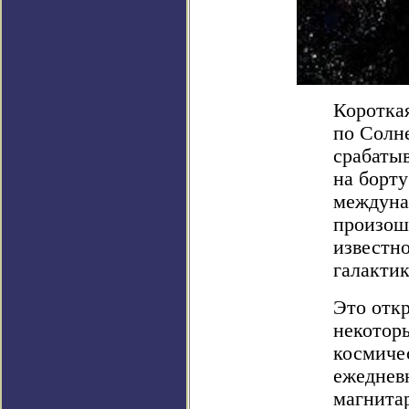
Коротка
по Солне
срабаты
на борт
междуна
произоше
известно
галактик
Это откр
некотор
космиче
ежеднев
магнитар