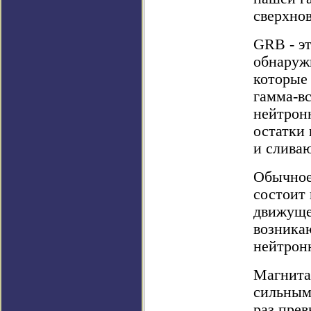
сверхно
GRB - э
обнаружи
которые
гамма-в
нейтрон
остатки 
и сливаю
Обычное
состоит 
движущей
возника
нейтрон
Магнита
сильным
раз пре