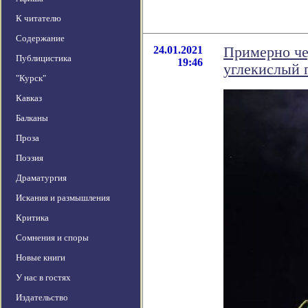
К читателю
Содержание
24.01.2021
Примерно че
Публицистика
19:46
углекислый 
"Курск"
Кавказ
Балканы
Проза
Поэзия
Драматургия
Искания и размышления
Критика
Сомнения и споры
Новые книги
У нас в гостях
Издательство