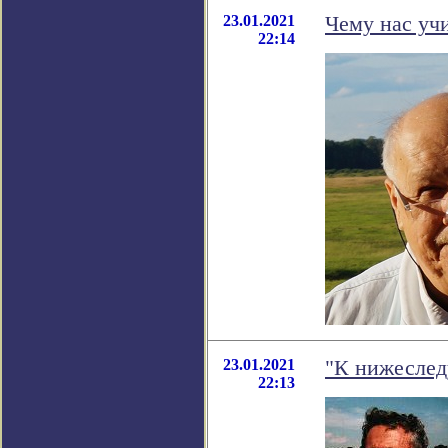
23.01.2021
Чему нас уч
22:14
23.01.2021
"К нижеслед
22:13