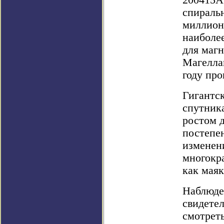
200415A
спираль
миллиона
наиболее
для маг
Магеллан
году пр
Гигантс
спутник
ростом д
постепе
изменени
многокр
как маяк
Наблюде
свидетел
смотреть