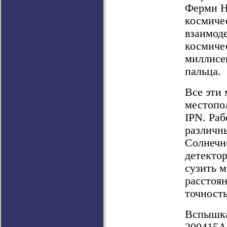
Ферми Н
космиче
взаимод
космиче
миллисе
пальца.
Все эти 
местопо
IPN. Раб
различн
Солнечн
детектор
сузить 
расстоя
точность
Вспышка