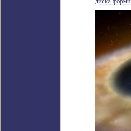
диска форм