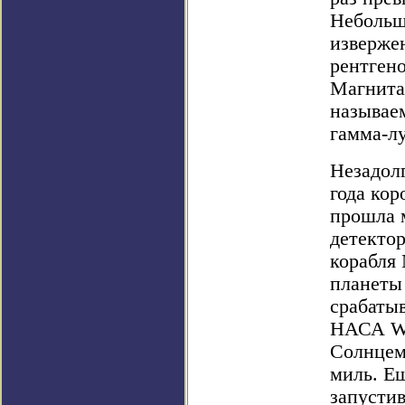
Небольш
изверже
рентгено
Магнита
называе
гамма-лу
Незадолг
года ко
прошла 
детектор
корабля
планеты 
срабаты
НАСА Wi
Солнцем
миль. Ещ
запусти