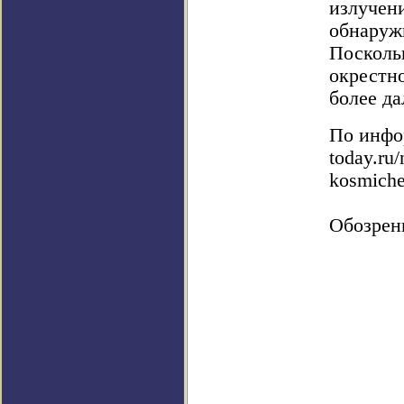
излучен
обнаруж
Посколь
окрестно
более д
По инфор
today.ru
kosmiche
Обозрен