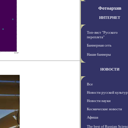
Фотоархив
ИНТЕРНЕТ
Топ-лист "Русского
переплета"
Баннерная сеть
Наши баннеры
НОВОСТИ
Все
Новости русской культу
Новости науки
Космические новости
Афиша
The best of Russian Scien