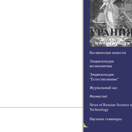
Космические новости
Энциклопедия
космонавтика
Энциклопедия
"Естествознание"
Журнальный зал
Физматлит
News of Russian Science 
Technology
Научные семинары