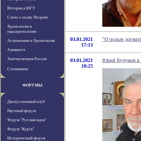
История в МГУ
Слово о полку Игореве
Хронология и
парахронология
03.01.2021
"О пользе догмат
Астрономия и Хронология
17:13
Альмагест
Запечатленная Россия
03.01.2021
Юрий Кучумов в с
10:25
Сталиниана
ФОРУМЫ
Дискуссионный клуб
Научный форум
Форум "Русская идея"
Форум "Курск"
Исторический форум