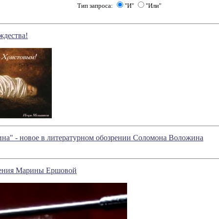
Тип запроса:
"И"
"Или"
ждества!
ина" - новое в литературном обозрении Соломона Воложина
рения Марины Ершовой