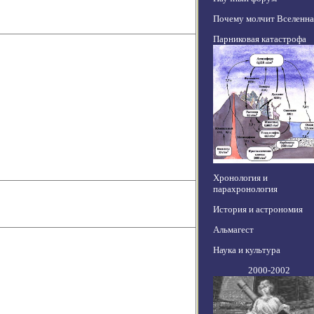
Почему молчит Вселенна
Парниковая катастрофа
Хронология и
парахронология
История и астрономия
Альмагест
Наука и культура
2000-2002