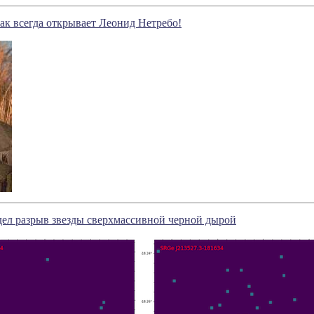
ак всегда открывает Леонид Нетребо!
ел разрыв звезды сверхмассивной черной дырой