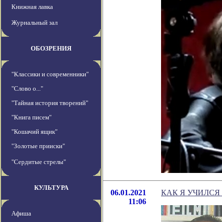
Книжная лавка
Журнальный зал
ОБОЗРЕНИЯ
"Классики и современники"
"Слово о..."
"Тайная история творений"
"Книга писем"
"Кошачий ящик"
"Золотые прииски"
"Сердитые стрелы"
КУЛЬТУРА
06.01.2021
КАК Я УЧИЛСЯ
11:06
Афиша