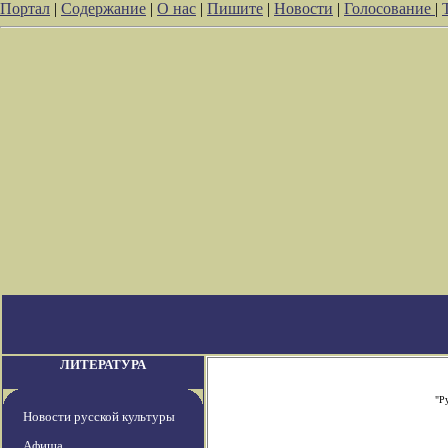
Портал
|
Содержание
|
О нас
|
Пишите
|
Новости
|
Голосование
|
ЛИТЕРАТУРА
"Р
Новости русской культуры
Афиша