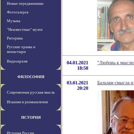
Новые передвжиники
Фотогалерея
Музыка
"Неизвестные" музеи
Риторика
Русские храмы и
монастыри
Видеоархив
04.01.2021
"Любовь к мысли
18:58
ФИЛОСОФИЯ
03.01.2021
Бальзам смысла и
20:20
Современная русская мысль
Искания и размышления
ИСТОРИЯ
История России