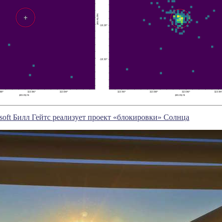
soft Билл Гейтс реализует проект «блокировки» Солнца