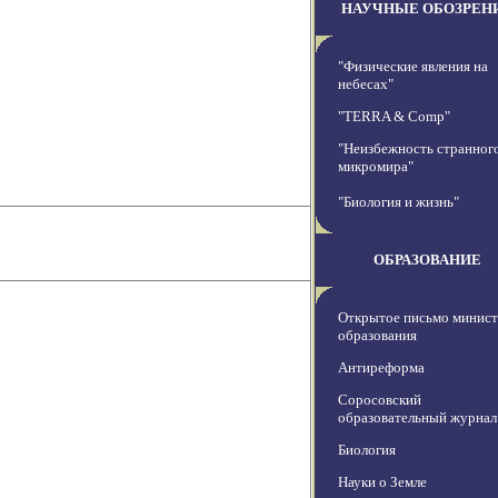
НАУЧНЫЕ ОБОЗРЕН
"Физические явления на
небесах"
"TERRA & Comp"
"Неизбежность странног
микромира"
"Биология и жизнь"
ОБРАЗОВАНИЕ
Открытое письмо минис
образования
Антиреформа
Соросовский
образовательный журнал
Биология
Науки о Земле