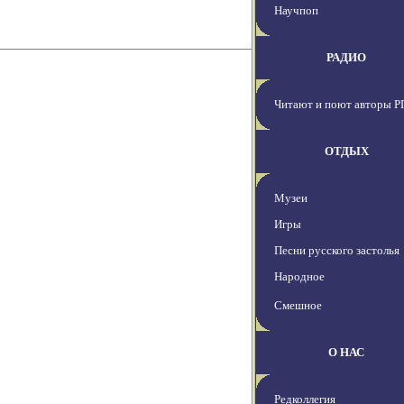
Научпоп
РАДИО
Читают и поют авторы Р
ОТДЫХ
Музеи
Игры
Песни русского застолья
Народное
Смешное
О НАС
Редколлегия