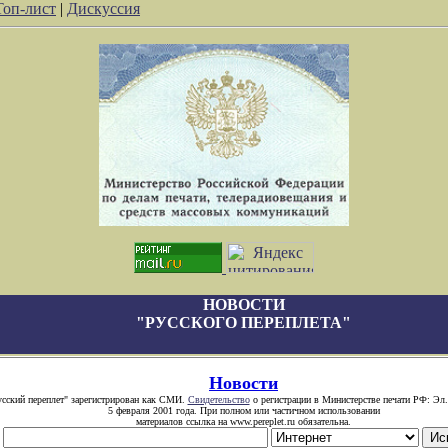
Топ-лист
|
Дискуссия
НОВОСТИ
"РУССКОГО ПЕРЕПЛЕТА"
Новости
усский переплет" зарегистрирован как СМИ.
Свидетельство
о регистрации в Министерстве печати РФ: Эл.
5 февраля 2001 года. При полном или частичном использовании
материалов ссылка на www.pereplet.ru обязательна.