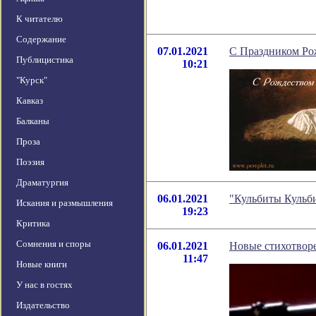
К читателю
Содержание
07.01.2021
С Праздником Ро
Публицистика
10:21
"Курск"
Кавказ
Балканы
Проза
Поэзия
Драматургия
06.01.2021
"Кульбиты Кульб
Искания и размышления
19:23
Критика
Сомнения и споры
06.01.2021
Новые стихотво
11:47
Новые книги
У нас в гостях
Издательство