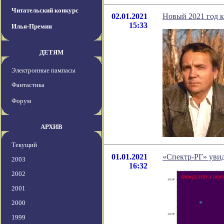
Читательский конкурс
02.01.2021
Новый 2021 год к
15:33
Илья-Премия
ДЕТЯМ
Электронные пампасы
Фантастика
Форум
АРХИВ
Текущий
01.01.2021
«Спектр-РГ» увид
2003
16:32
2002
2001
2000
1999