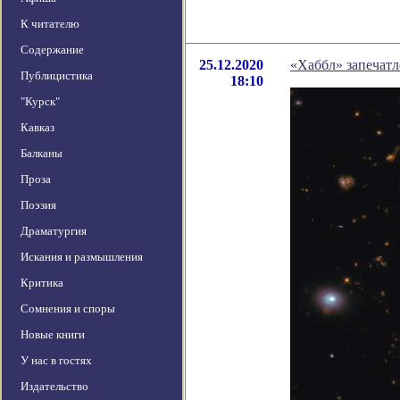
К читателю
Содержание
25.12.2020
«Хаббл» запечатл
Публицистика
18:10
"Курск"
Кавказ
Балканы
Проза
Поэзия
Драматургия
Искания и размышления
Критика
Сомнения и споры
Новые книги
У нас в гостях
Издательство