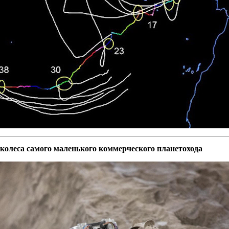
олеса самого маленького коммерческого планетохода