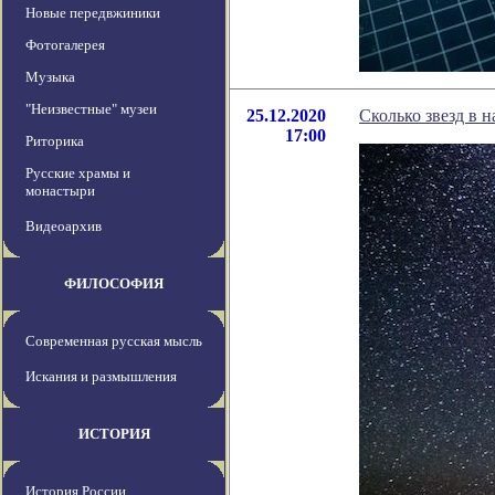
Новые передвжиники
Фотогалерея
Музыка
"Неизвестные" музеи
25.12.2020
Сколько звезд в 
17:00
Риторика
Русские храмы и
монастыри
Видеоархив
ФИЛОСОФИЯ
Современная русская мысль
Искания и размышления
ИСТОРИЯ
История России