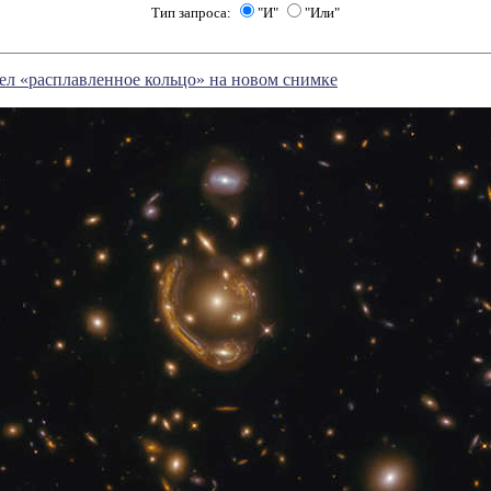
Тип запроса:
"И"
"Или"
ел «расплавленное кольцо» на новом снимке