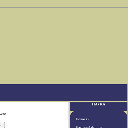
НАУКА
-4362 от
Новости
Научный форум