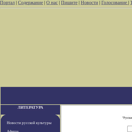
Портал
|
Содержание
|
О нас
|
Пишите
|
Новости
|
Голосование
|
ЛИТЕРАТУРА
"Русски
Новости русской культуры
Афиша