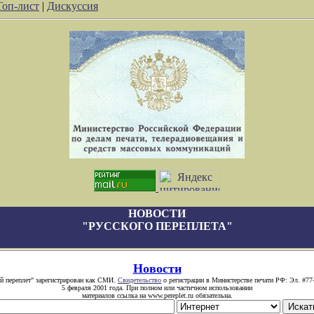
Топ-лист
|
Дискуссия
НОВОСТИ
"РУССКОГО ПЕРЕПЛЕТА"
Новости
й переплет" зарегистрирован как СМИ.
Свидетельство
о регистрации в Министерстве печати РФ: Эл. #77
5 февраля 2001 года. При полном или частичном использовании
материалов ссылка на www.pereplet.ru обязательна.