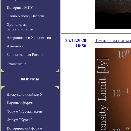
История в МГУ
Слово о полку Игореве
Хронология и
парахронология
Астрономия и Хронология
25.12.2020
Темные аксионы 
16:56
Альмагест
Запечатленная Россия
Сталиниана
ФОРУМЫ
Дискуссионный клуб
Научный форум
Форум "Русская идея"
Форум "Курск"
Исторический форум