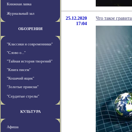
Книжная лавка
Журнальный зал
25.12.2020
Что такое гравит
17:04
ОБОЗРЕНИЯ
"Классики и современники"
"Слово о..."
"Тайная история творений"
"Книга писем"
"Кошачий ящик"
"Золотые прииски"
"Сердитые стрелы"
КУЛЬТУРА
Афиша