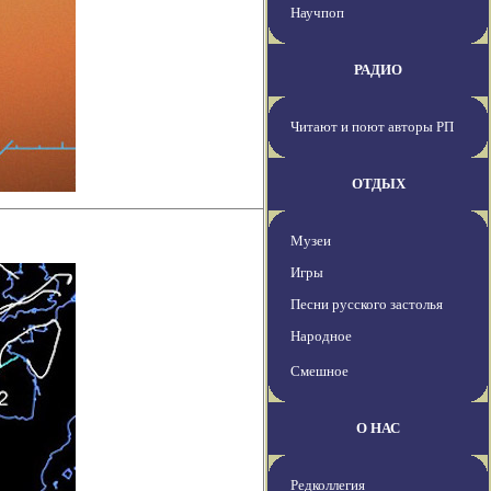
Научпоп
РАДИО
Читают и поют авторы РП
ОТДЫХ
Музеи
Игры
Песни русского застолья
Народное
Смешное
О НАС
Редколлегия