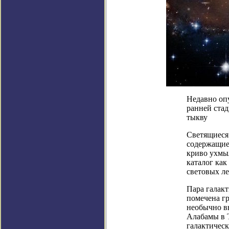
Недавно опу
ранней ста
тыкву
Светящиеся 
содержащие
криво ухмыл
каталог ка
световых ле
Пара галакт
помечена гр
необычно в
Алабамы в 
галактическ