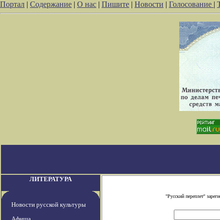
Портал
|
Содержание
|
О нас
|
Пишите
|
Новости
|
Голосование
|
ЛИТЕРАТУРА
"Русский переплет" заре
Новости русской культуры
Афиша