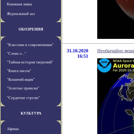
Книжная лавка
Журнальный зал
ОБОЗРЕНИЯ
"Классики и современники"
31.10.2020
Необычайно мощн
"Слово о..."
16:51
"Тайная история творений"
"Книга писем"
"Кошачий ящик"
"Золотые прииски"
"Сердитые стрелы"
КУЛЬТУРА
Афиша