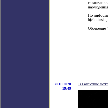
галактик в
наблюдения
По информаци
hjellouinsku
Обозрение 
30.10.2020
В Галактике мож
19:49