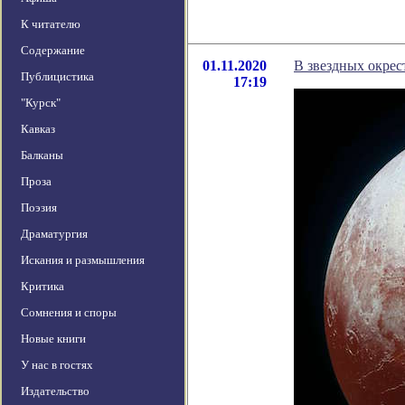
К читателю
Содержание
01.11.2020
В звездных окрес
Публицистика
17:19
"Курск"
Кавказ
Балканы
Проза
Поэзия
Драматургия
Искания и размышления
Критика
Сомнения и споры
Новые книги
У нас в гостях
Издательство