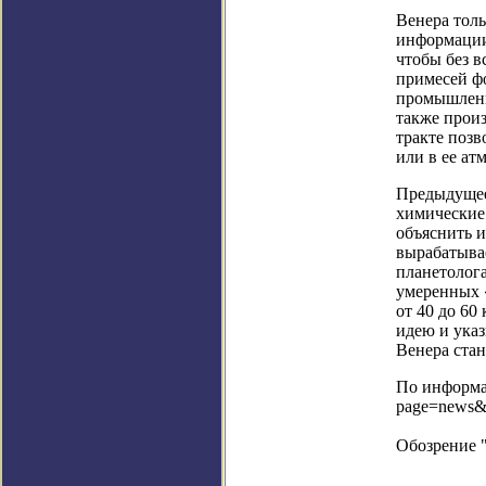
Венера толь
информации,
чтобы без в
примесей ф
промышленно
также прои
тракте позв
или в ее ат
Предыдущее
химические 
объяснить 
вырабатыва
планетолога
умеренных 
от 40 до 60
идею и ука
Венера ста
По информац
page=news&
Обозрение 