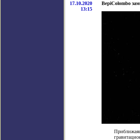
17.10.2020
BepiColombo зам
13:15
Приближаяс
гравитацио