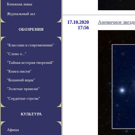
Книжная лавка
Журнальный зал
17.10.2020
Анемичное звездн
17:56
ОБОЗРЕНИЯ
"Классики и современники"
"Слово о..."
"Тайная история творений"
"Книга писем"
"Кошачий ящик"
"Золотые прииски"
"Сердитые стрелы"
КУЛЬТУРА
Афиша