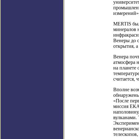
университе
промышленн
измерений»,
MERTIS был
минералов 
инфракрасн
Венеры до 
открытия, а
Венера почт
атмосфера н
на планете
температуре
считается, 
Вполне воз
обнаружены,
«После перв
миссия ЕКА 
наполовину
вулканами.
Эксперимен
венерианск
телескопов,