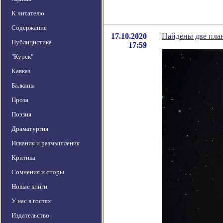
К читателю
Содержание
17.10.2020
Найдены две пла
Публицистика
17:59
"Курск"
Кавказ
Балканы
Проза
Поэзия
Драматургия
Искания и размышления
Критика
Сомнения и споры
Новые книги
У нас в гостях
Издательство