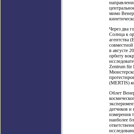
направлению
центрально
мимо Венеры
кинетическо
Через два г
Солнца к о
агентства (
совместной 
в августе 2
орбиту вокр
исследовате
Zentrum für
Мюнстерско
протестиро
(MERTIS) к
Облет Венер
космическо
эксперимент
датчиков и
измерения т
наиболее бл
ответствен
исследован