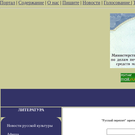
Портал
|
Содержание
|
О нас
|
Пишите
|
Новости
|
Голосование
|
ЛИТЕРАТУРА
"Русский переплет" заре
Новости русской культуры
Афиша