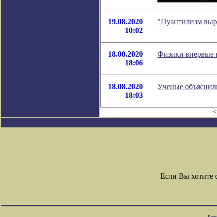
19.08.2020
"Пуантилизм выр
10:02
18.08.2020
Физики впервые 
18:06
18.08.2020
Ученые объяснил
18:03
<
Если Вы хотите
Редк