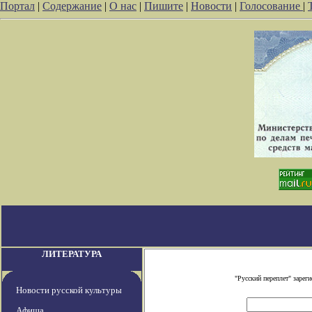
Портал
|
Содержание
|
О нас
|
Пишите
|
Новости
|
Голосование
|
ЛИТЕРАТУРА
"Русский переплет" заре
Новости русской культуры
Афиша