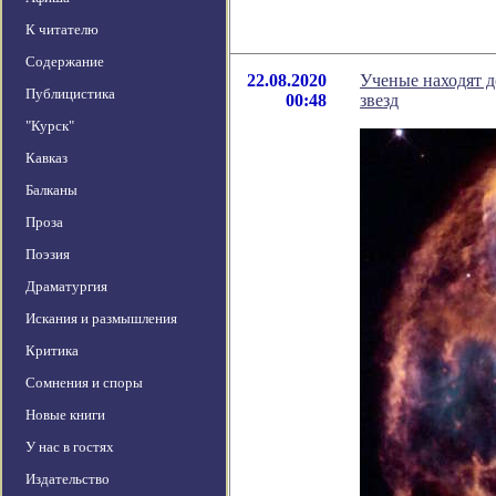
К читателю
Содержание
22.08.2020
Ученые находят д
Публицистика
00:48
звезд
"Курск"
Кавказ
Балканы
Проза
Поэзия
Драматургия
Искания и размышления
Критика
Сомнения и споры
Новые книги
У нас в гостях
Издательство