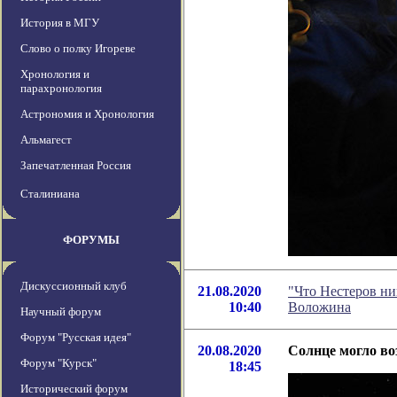
История в МГУ
Слово о полку Игореве
Хронология и
парахронология
Астрономия и Хронология
Альмагест
Запечатленная Россия
Сталиниана
ФОРУМЫ
Дискуссионный клуб
21.08.2020
"Что Нестеров ни
10:40
Воложина
Научный форум
Форум "Русская идея"
20.08.2020
Солнце могло во
Форум "Курск"
18:45
Исторический форум