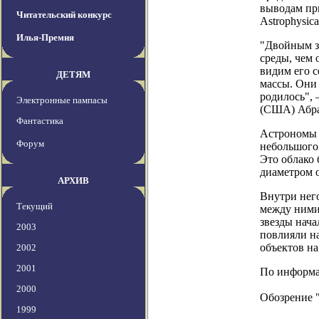
выводам пр
Читательский конкурс
Astrophysical
Илья-Премия
"Двойным з
среды, чем 
видим его с
ДЕТЯМ
массы. Они 
родилось", 
Электронные пампасы
(США) Абра
Фантастика
Астрономы 
Форум
небольшого 
Это облако 
диаметром о
АРХИВ
Внутри нег
Текущий
между ними 
звезды нача
2003
повлияли на
объектов н
2002
2001
По информац
2000
Обозрение 
1999