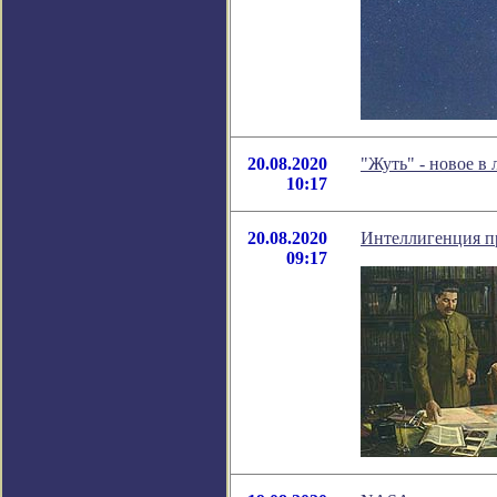
20.08.2020
"Жуть" - новое в
10:17
20.08.2020
Интеллигенция пр
09:17