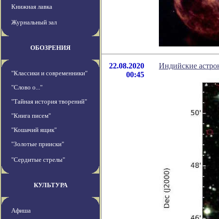
Книжная лавка
Журнальный зал
ОБОЗРЕНИЯ
22.08.2020
Индийские астрон
"Классики и современники"
00:45
"Слово о..."
"Тайная история творений"
"Книга писем"
"Кошачий ящик"
"Золотые прииски"
"Сердитые стрелы"
КУЛЬТУРА
Афиша