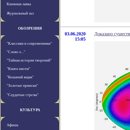
Книжная лавка
Журнальный зал
ОБОЗРЕНИЯ
03.06.2020
Доказано существ
15:05
"Классики и современники"
"Слово о..."
"Тайная история творений"
"Книга писем"
"Кошачий ящик"
"Золотые прииски"
"Сердитые стрелы"
КУЛЬТУРА
Афиша