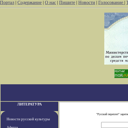
Портал
|
Содержание
|
О нас
|
Пишите
|
Новости
|
Голосование
|
ЛИТЕРАТУРА
"Русский переплет" заре
Новости русской культуры
Афиша