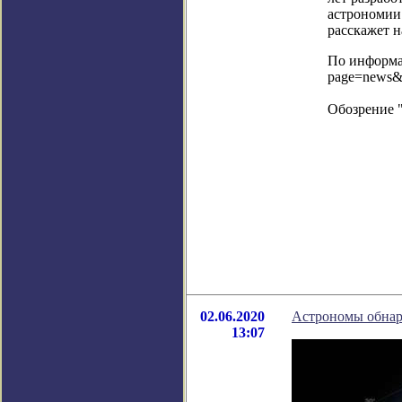
астрономии 
расскажет н
По информац
page=news&
Обозрение 
02.06.2020
Астрономы обнар
13:07