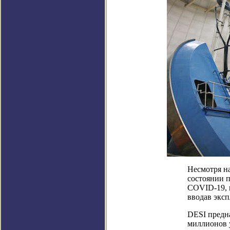
Несмотря на
состоянии п
COVID-19, 
вводав экс
DESI предна
миллионов у