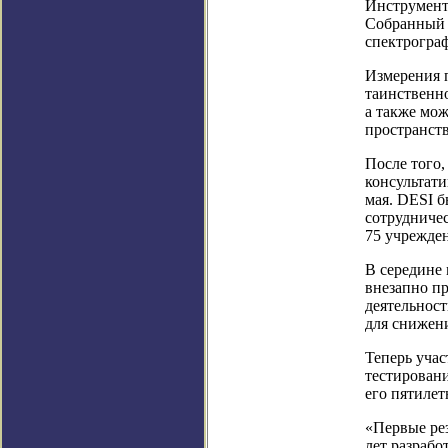
Инструменты
Собранный 
спектрограф
Измерения п
таинственн
а также мож
пространств
После того,
консультати
мая. DESI б
сотрудничес
75 учрежден
В середине 
внезапно пр
деятельнос
для снижен
Теперь учас
тестировани
его пятилет
«Первые ре
лет разрабо