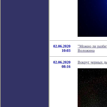
02.06.2020
"Можно ли разбит
10:03
Воложина
02.06.2020
Вокруг черных ды
08:16