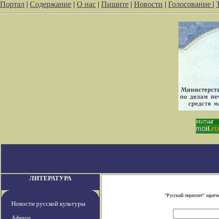
Портал
|
Содержание
|
О нас
|
Пишите
|
Новости
|
Голосование
|
ЛИТЕРАТУРА
"Русский переплет" заре
Новости русской культуры
Афиша