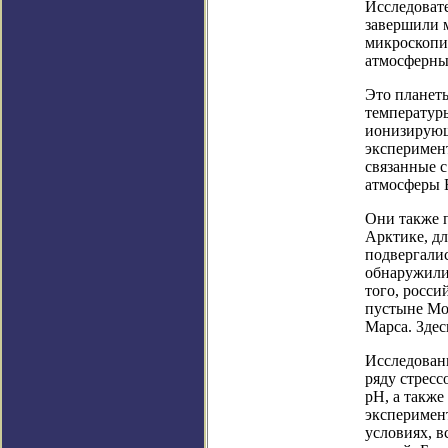
Исследоват
завершили 
микроскопи
атмосферны
Это планеты
температуры
ионизирующ
эксперимен
связанные с
атмосферы 
Они также 
Арктике, д
подвергали
обнаружили
того, росси
пустыне Мо
Марса. Здес
Исследован
ряду стресс
pH, а также
эксперимен
условиях, в