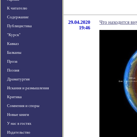
К читателю
Содержание
29.04.2020
Что находится вн
Публицистика
19:46
"Курск"
Кавказ
Балканы
Проза
Поэзия
Драматургия
Искания и размышления
Критика
Сомнения и споры
Новые книги
У нас в гостях
Издательство