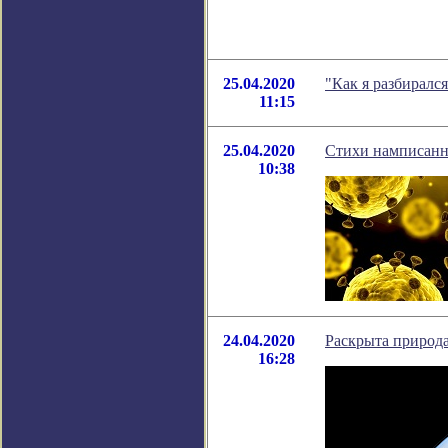
25.04.2020
"Как я разбиралс
11:15
25.04.2020
Стихи намписанн
10:38
24.04.2020
Раскрыта природ
16:28