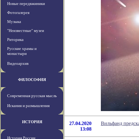
Новые передвжиники
Фотогалерея
Музыка
"Неизвестные" музеи
Риторика
Русские храмы и
монастыри
Видеоархив
ФИЛОСОФИЯ
Современная русская мысль
Искания и размышления
ИСТОРИЯ
27.04.2020
Вильфанд предска
13:08
История России