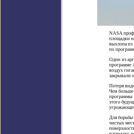
NASA профи
площадки н
выхлопа из 
по програм
Один из арг
программе 
воздух гига
закрывали о
Потеря вид
Чем больше 
программы «
этого будущ
угрожающие
Для борьбы 
чистых мест
поверхност
площадку по