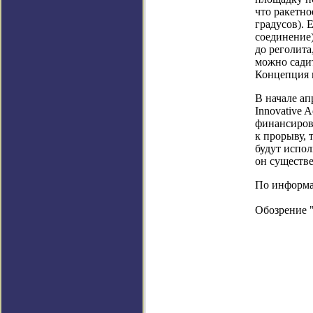
что ракетно
градусов). 
соединение)
до реголита
можно садит
Концепция н
В начале а
Innovative 
финансиров
к прорыву, 
будут испол
он существ
По информац
Обозрение 