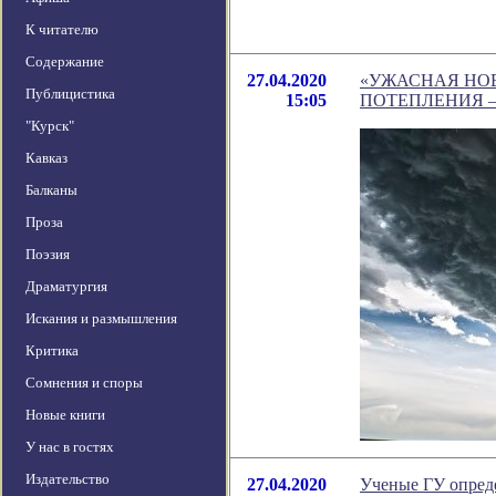
К читателю
Содержание
27.04.2020
«УЖАСНАЯ НОВ
Публицистика
15:05
ПОТЕПЛЕНИЯ 
"Курск"
Кавказ
Балканы
Проза
Поэзия
Драматургия
Искания и размышления
Критика
Сомнения и споры
Новые книги
У нас в гостях
Издательство
27.04.2020
Ученые ГУ опред