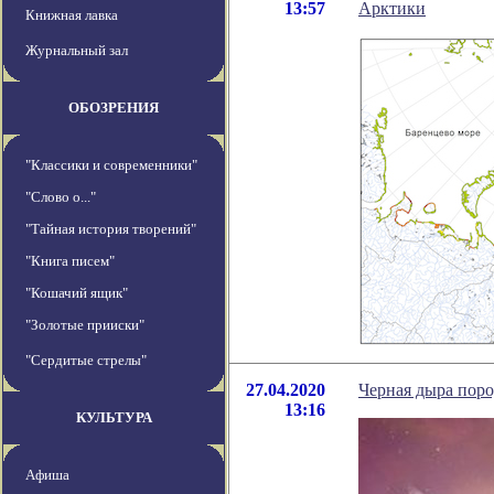
13:57
Арктики
Книжная лавка
Журнальный зал
ОБОЗРЕНИЯ
"Классики и современники"
"Слово о..."
"Тайная история творений"
"Книга писем"
"Кошачий ящик"
"Золотые прииски"
"Сердитые стрелы"
27.04.2020
Черная дыра пор
13:16
КУЛЬТУРА
Афиша