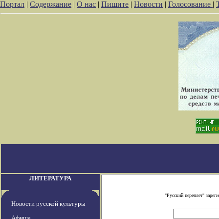
Портал
|
Содержание
|
О нас
|
Пишите
|
Новости
|
Голосование
|
ЛИТЕРАТУРА
"Русский переплет" заре
Новости русской культуры
Афиша