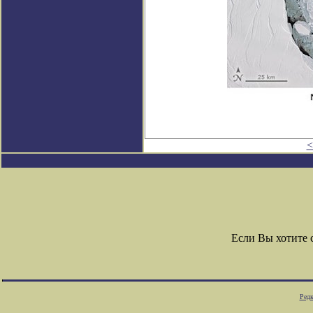
<
Если Вы хотите
Редк