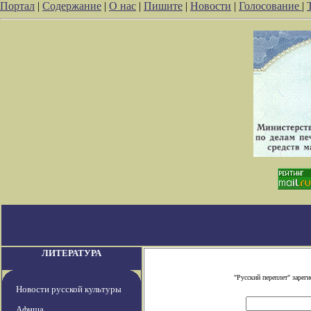
Портал
|
Содержание
|
О нас
|
Пишите
|
Новости
|
Голосование
|
ЛИТЕРАТУРА
"Русский переплет" заре
Новости русской культуры
Афиша