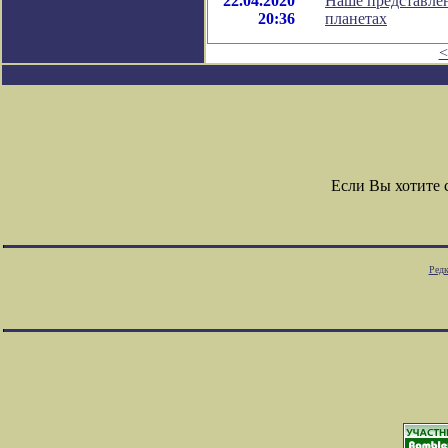
22.04.2020
Наше представлен
20:36
планетах
<
Если Вы хотите
Редк