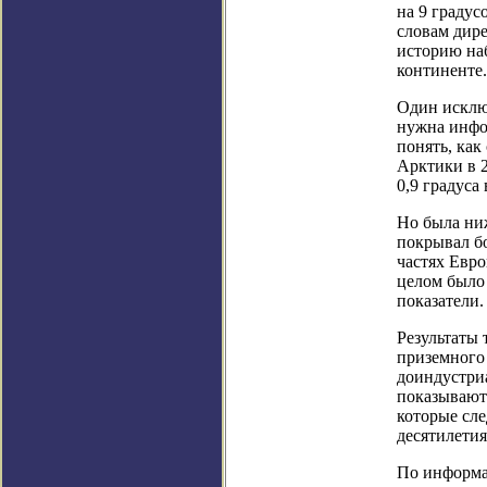
на 9 граду
словам дире
историю на
континенте.
Один исклю
нужна инфо
понять, как
Арктики в 2
0,9 градуса
Но была ниж
покрывал бо
частях Евро
целом было 
показатели.
Результаты 
приземного 
доиндустриа
показывают 
которые сл
десятилетия
По информац