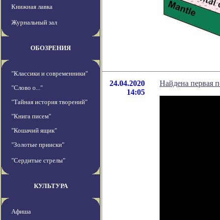
Книжная лавка
Журнальный зал
ОБОЗРЕНИЯ
"Классики и современники"
24.04.2020
Найдена первая п
"Слово о..."
14:05
"Тайная история творений"
"Книга писем"
"Кошачий ящик"
"Золотые прииски"
"Сердитые стрелы"
КУЛЬТУРА
Афиша