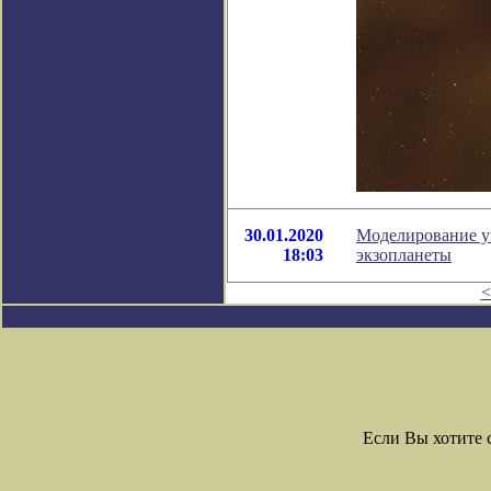
30.01.2020
Моделирование ук
18:03
экзопланеты
<
Если Вы хотите