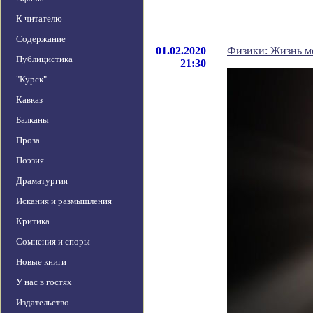
К читателю
Содержание
01.02.2020
Физики: Жизнь мо
Публицистика
21:30
"Курск"
Кавказ
Балканы
Проза
Поэзия
Драматургия
Искания и размышления
Критика
Сомнения и споры
Новые книги
У нас в гостях
Издательство