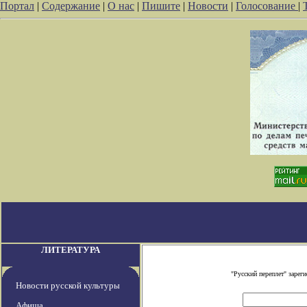
Портал
|
Содержание
|
О нас
|
Пишите
|
Новости
|
Голосование
|
ЛИТЕРАТУРА
"Русский переплет" заре
Новости русской культуры
Афиша