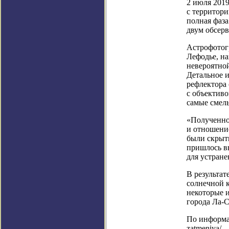
2 июля 2019
с территори
полная фаза
двум обсерв
Астрофотогр
Лефодье, на
невероятной
Детальное 
рефлектора 
с объективо
самые смел
«Полученно
и отношение
были скрыты
пришлось вы
для устране
В результат
солнечной 
некоторые 
города Ла-С
По информаци
zatmeniya/