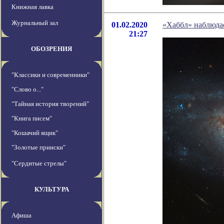
Книжная лавка
Журнальный зал
01.02.2020
«Хаббл» наблюдае
21:27
ОБОЗРЕНИЯ
"Классики и современники"
"Слово о..."
"Тайная история творений"
"Книга писем"
"Кошачий ящик"
"Золотые прииски"
"Сердитые стрелы"
КУЛЬТУРА
Афиша