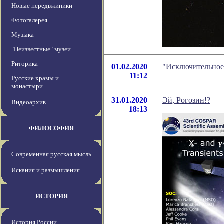
Новые передвжиники
Фотогалерея
Музыка
"Неизвестные" музеи
Риторика
01.02.2020
"Исключительное 
11:12
Русские храмы и
монастыри
31.01.2020
Эй, Рогозин!?
Видеоархив
18:13
ФИЛОСОФИЯ
Современная русская мысль
Искания и размышления
ИСТОРИЯ
История России