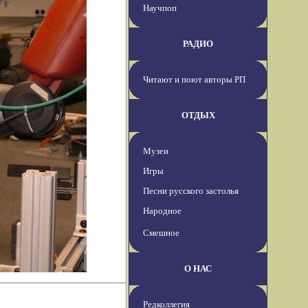
Научпоп
РАДИО
Читают и поют авторы РП
ОТДЫХ
Музеи
Игры
Песни русского застолья
Народное
Смешное
О НАС
Редколлегия