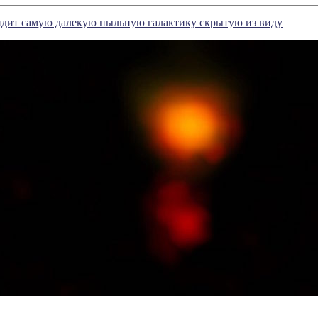
ит самую далекую пыльную галактику скрытую из виду