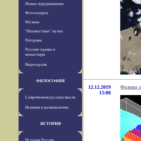
Новые передвжиники
Фотогалерея
Музыка
"Неизвестные" музеи
Риторика
Русские храмы и
монастыри
Видеоархив
ФИЛОСОФИЯ
12.12.2019
Физики э
15:08
Современная русская мысль
Искания и размышления
ИСТОРИЯ
История России