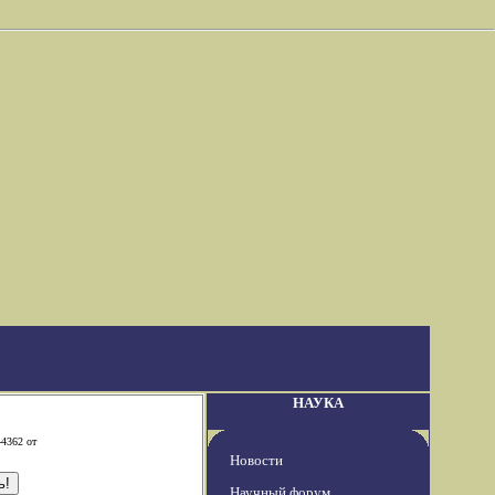
НАУКА
-4362 от
Новости
Научный форум