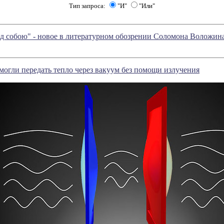
Тип запроса:
"И"
"Или"
д собою" - новое в литературном обозрении Соломона Воложин
могли передать тепло через вакуум без помощи излучения