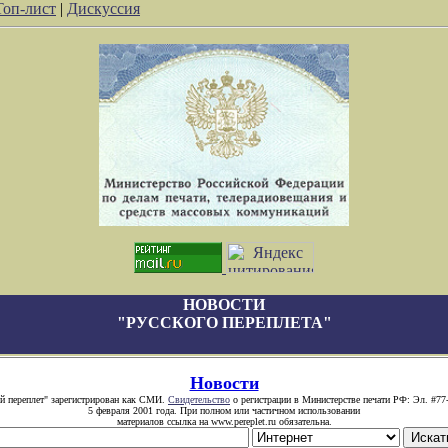
Топ-лист
|
Дискуссия
НОВОСТИ
"РУССКОГО ПЕРЕПЛЕТА"
Новости
й переплет" зарегистрирован как СМИ.
Свидетельство
о регистрации в Министерстве печати РФ: Эл. #77
5 февраля 2001 года. При полном или частичном использовании
материалов ссылка на www.pereplet.ru обязательна.