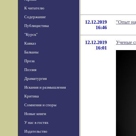
К читателю
Содержание
12.12.2019
"Опыт на
Публицистика
16:46
"Курск"
12.12.2019
Ученые с
Кавказ
16:01
Балканы
Проза
Поэзия
Драматургия
Искания и размышления
Критика
Сомнения и споры
Новые книги
У нас в гостях
Издательство