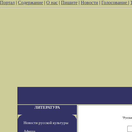
Портал
|
Содержание
|
О нас
|
Пишите
|
Новости
|
Голосование
|
ЛИТЕРАТУРА
"Русски
Новости русской культуры
Афиша