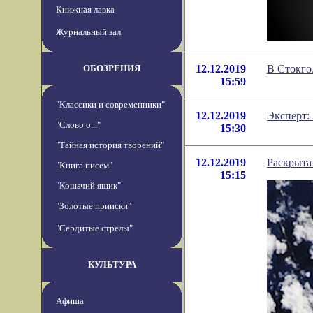
Книжная лавка
Журнальный зал
ОБОЗРЕНИЯ
12.12.2019
В Стокго
15:59
"Классики и современники"
12.12.2019
Эксперт:
"Слово о..."
15:30
"Тайная история творений"
12.12.2019
Раскрыта
"Книга писем"
15:15
"Кошачий ящик"
"Золотые прииски"
"Сердитые стрелы"
КУЛЬТУРА
Афиша