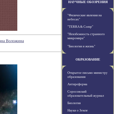
НАУЧНЫЕ ОБОЗРЕНИЯ
"Физические явления на
небесах"
"TERRA & Comp"
"Неизбежность странного
микромира"
мона Воложина
"Биология и жизнь"
ОБРАЗОВАНИЕ
Открытое письмо министру
образования
Антиреформа
Соросовский
образовательный журнал
Биология
Науки о Земле