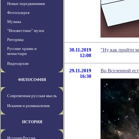
Новые передвжиники
Фотогалерея
Музыка
"Неизвестные" музеи
Риторика
Русские храмы и
30.11.2019
"Ну как пройти м
монастыри
12:08
Видеоархив
29.11.2019
Во Вселенной ест
16:30
ФИЛОСОФИЯ
Современная русская мысль
Искания и размышления
ИСТОРИЯ
История России