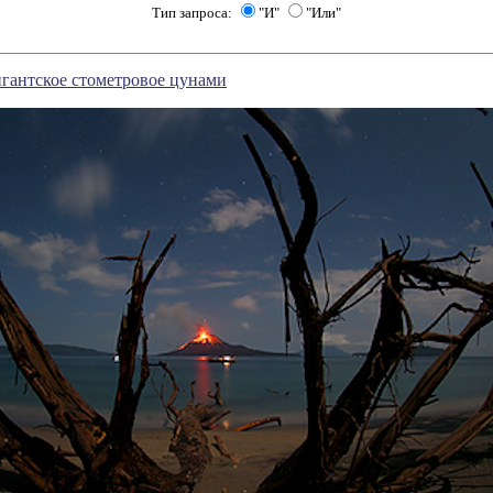
Тип запроса:
"И"
"Или"
гантское стометровое цунами