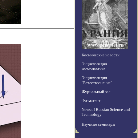
Космические новости
Энциклопедия
космонавтика
Энциклопедия
"Естествознание"
Журнальный зал
Физматлит
News of Russian Science and
Technology
Научные семинары