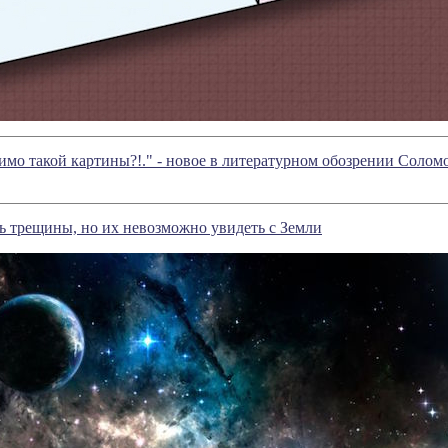
имо такой картины?!." - новое в литературном обозрении Соло
ь трещины, но их невозможно увидеть с Земли