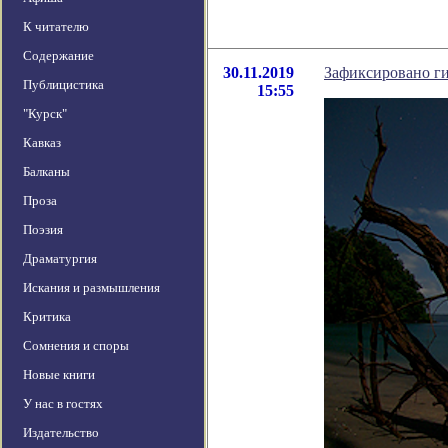
К читателю
Содержание
30.11.2019
Зафиксировано ги
Публицистика
15:55
"Курск"
Кавказ
Балканы
Проза
Поэзия
Драматургия
Искания и размышления
Критика
Сомнения и споры
Новые книги
У нас в гостях
Издательство