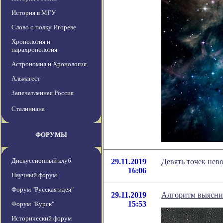
История в МГУ
Слово о полку Игореве
Хронология и
парахронология
Астрономия и Хронология
Альмагест
Запечатленная Россия
Сталиниана
ФОРУМЫ
Дискуссионный клуб
29.11.2019
Девять точек нев
16:06
Научный форум
Форум "Русская идея"
29.11.2019
Алгоритм выяснил
15:53
Форум "Курск"
Исторический форум