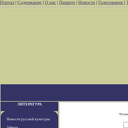
Портал
|
Содержание
|
О нас
|
Пишите
|
Новости
|
Голосование
|
ЛИТЕРАТУРА
"Русски
Новости русской культуры
Афиша