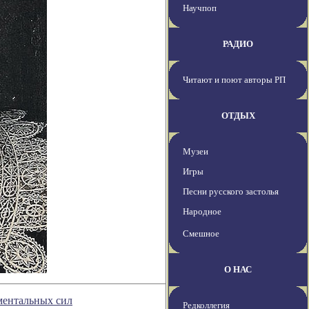
Научпоп
РАДИО
Читают и поют авторы РП
ОТДЫХ
Музеи
Игры
Песни русского застолья
Народное
Смешное
О НАС
ментальных сил
Редколлегия