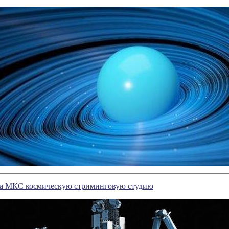
на МКС космическую стриминговую студию