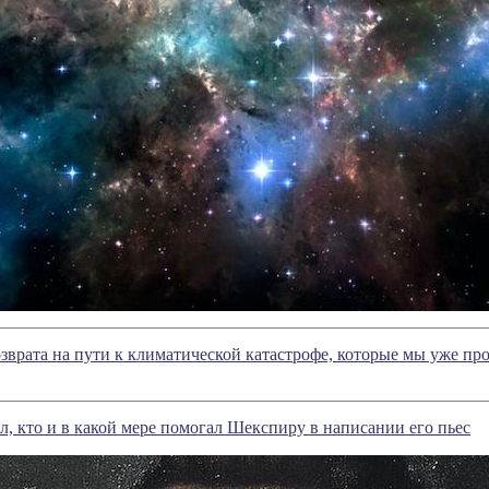
озврата на пути к климатической катастрофе, которые мы уже п
, кто и в какой мере помогал Шекспиру в написании его пьес