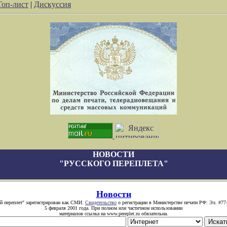
Топ-лист
|
Дискуссия
НОВОСТИ
"РУССКОГО ПЕРЕПЛЕТА"
Новости
й переплет" зарегистрирован как СМИ.
Свидетельство
о регистрации в Министерстве печати РФ: Эл. #77
5 февраля 2001 года. При полном или частичном использовании
материалов ссылка на www.pereplet.ru обязательна.