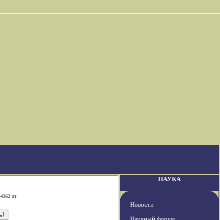
НАУКА
-4362 от
Новости
Научный форум