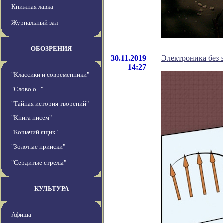
Книжная лавка
Журнальный зал
ОБОЗРЕНИЯ
30.11.2019
Электроника без 
14:27
"Классики и современники"
"Слово о..."
"Тайная история творений"
"Книга писем"
"Кошачий ящик"
"Золотые прииски"
"Сердитые стрелы"
КУЛЬТУРА
Афиша