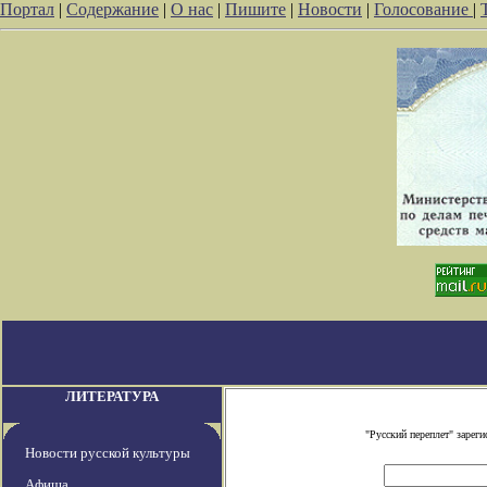
Портал
|
Содержание
|
О нас
|
Пишите
|
Новости
|
Голосование
|
ЛИТЕРАТУРА
"Русский переплет" заре
Новости русской культуры
Афиша