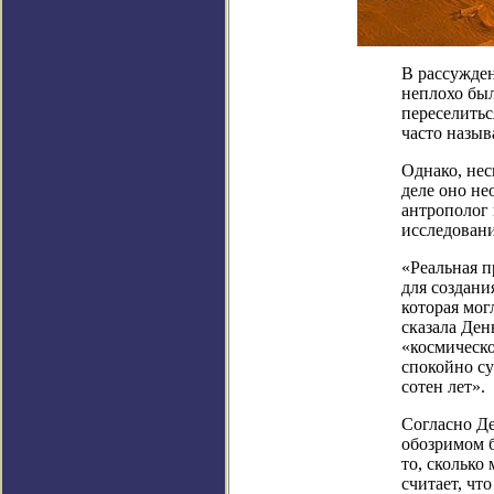
В рассужден
неплохо был
переселитьс
часто назыв
Однако, нес
деле оно не
антрополог
исследовани
«Реальная п
для создани
которая мог
сказала Ден
«космическо
спокойно с
сотен лет».
Согласно Де
обозримом б
то, скольк
считает, чт