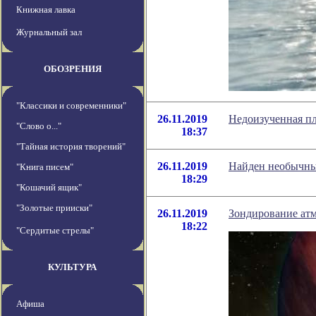
Книжная лавка
Журнальный зал
ОБОЗРЕНИЯ
"Классики и современники"
26.11.2019
Недоизученная пл
"Слово о..."
18:37
"Тайная история творений"
26.11.2019
Найден необычный
"Книга писем"
18:29
"Кошачий ящик"
"Золотые прииски"
26.11.2019
Зондирование ат
18:22
"Сердитые стрелы"
КУЛЬТУРА
Афиша