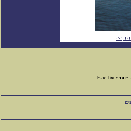
<<
100
Если Вы хотите 
Редк