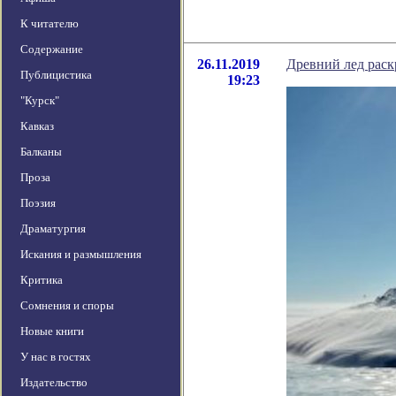
К читателю
Содержание
26.11.2019
Древний лед раск
Публицистика
19:23
"Курск"
Кавказ
Балканы
Проза
Поэзия
Драматургия
Искания и размышления
Критика
Сомнения и споры
Новые книги
У нас в гостях
Издательство