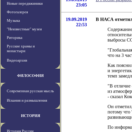
Новые передвжиники
23:05
Фотогалерея
19.09.2019
В НАСА отметил
Музыка
22:53
"Неизвестные" музеи
Содержание 
относительн
Риторика
выбросы СО2
Русские храмы и
"Глобальная
монастыри
что на 3 ча
Видеоархив
Как поясни
и энергетик
ФИЛОСОФИЯ
темп замедл
"В отличие 
Современная русская мысль
из атмосфер
- сказал Ко
Искания и размышления
Он отметил,
потому что 
ИСТОРИЯ
развивающи
По информац
История России