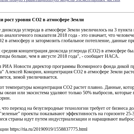
и рост уровня CO2 в атмосфере Земли
диоксида углерода в атмосфере Земли увеличилось на 3 пункта в
о аналогичного показателя 2018 года - это означает, что человече
 в атмосферу и затормозить глобальное потепление, данные пр
 средняя концентрация диоксида углерода (СО2) в атмосфере бы
стицы больше, чем в августе 2018 года", - сообщает НАСА.
л РИА Новости директор программы Всемирного фонда дикой 
а" Алексей Кокорин, концентрация СО2 в атмосфере Земли расте
яется, зимой увеличивается.
от температуры концентрация СО2 растет плавно. Данные, кото
ы океан или экосистема удаляют только 50% выбросов, которые п
корин.
 что переход на безуглеродные технологии требует от бизнеса д
"зеленые" проекты показывают эффективность на горизонте 25-3
еся страны идут путем индустриализации и наращивают выброс
ии https://ria.ru/20190919/1558837775.html