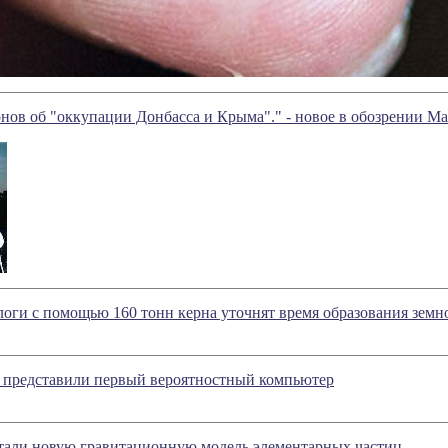
ов об "оккупации Донбасса и Крыма"." - новое в обозрении Ма
оги с помощью 160 тонн керна уточнят время образования земн
 представили первый вероятностный компьютер
отали новую гравитационную модель элементарных частиц