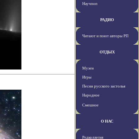
Научпоп
РАДИО
Читают и поют авторы РП
ОТДЫХ
Музеи
Игры
Песни русского застолья
Народное
Смешное
О НАС
Редколлегия