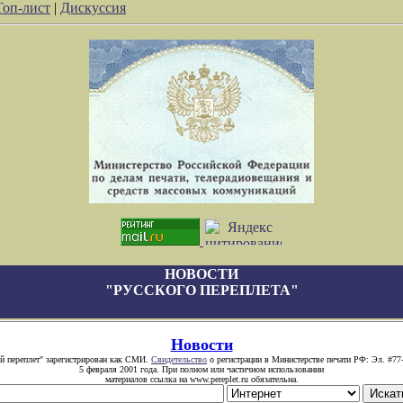
Топ-лист
|
Дискуссия
НОВОСТИ
"РУССКОГО ПЕРЕПЛЕТА"
Новости
й переплет" зарегистрирован как СМИ.
Свидетельство
о регистрации в Министерстве печати РФ: Эл. #77
5 февраля 2001 года. При полном или частичном использовании
материалов ссылка на www.pereplet.ru обязательна.