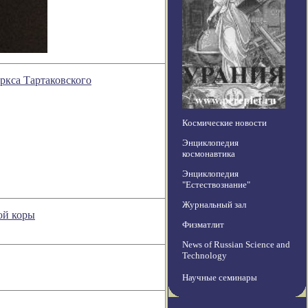
ркса Тартаковского
Космические новости
Энциклопедия
космонавтика
Энциклопедия
"Естествознание"
Журнальный зал
ой коры
Физматлит
News of Russian Science and
Technology
Научные семинары