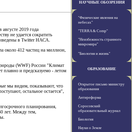
НАУЧНЫЕ ОБОЗРЕНИЯ
"Физические явления на
небесах"
 августе 2019 года
"TERRA & Comp"
ству не удается сократить
"Неизбежность странного
иведены в Twitter НАСА.
микромира"
ла около 412 частиц на миллион,
"Биология и жизнь"
природы (WWF) России "Климат
ОБРАЗОВАНИЕ
т плавно и предсказуемо - летом
Открытое письмо министру
рые мы видим, показывают, что
образования
оступают, остальное остается",
Антиреформа
Соросовский
олгосрочного планирования,
образовательный журнал
0 лет. Между тем,
ы.
Биология
Науки о Земле