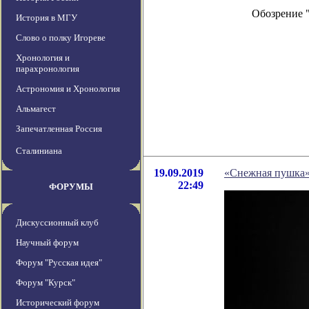
Обозрение 
История в МГУ
Слово о полку Игореве
Хронология и
парахронология
Астрономия и Хронология
Альмагест
Запечатленная Россия
Сталиниана
19.09.2019
«Снежная пушка» 
22:49
ФОРУМЫ
Дискуссионный клуб
Научный форум
Форум "Русская идея"
Форум "Курск"
Исторический форум