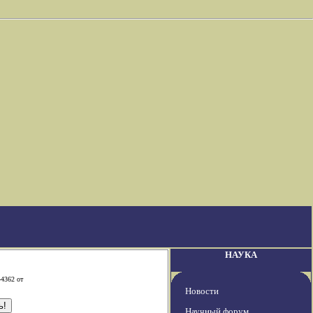
НАУКА
-4362 от
Новости
Научный форум