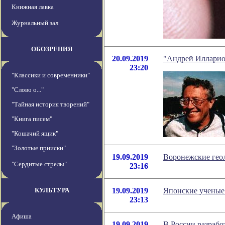
Книжная лавка
Журнальный зал
ОБОЗРЕНИЯ
20.09.2019
"Андрей Илларион
23:20
"Классики и современники"
"Слово о..."
"Тайная история творений"
"Книга писем"
"Кошачий ящик"
"Золотые прииски"
19.09.2019
Воронежские геол
"Сердитые стрелы"
23:16
КУЛЬТУРА
19.09.2019
Японские ученые
23:13
Афиша
19.09.2019
В России разраб