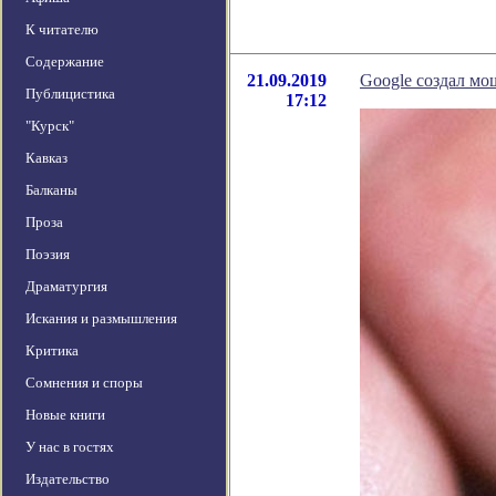
К читателю
Содержание
21.09.2019
Google создал м
Публицистика
17:12
"Курск"
Кавказ
Балканы
Проза
Поэзия
Драматургия
Искания и размышления
Критика
Сомнения и споры
Новые книги
У нас в гостях
Издательство