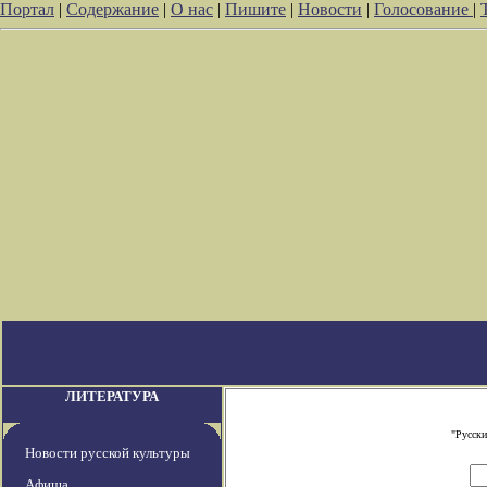
Портал
|
Содержание
|
О нас
|
Пишите
|
Новости
|
Голосование
|
ЛИТЕРАТУРА
"Русски
Новости русской культуры
Афиша