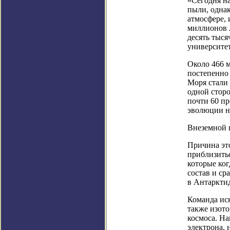
«Сегодня на
пыли, однак
атмосфере, 
миллионов л
десять тыся
университе
Около 466 м
постепенно 
Моря стали 
одной стор
почти 60 пр
эволюции н
Внеземной 
Причина это
приблизитьс
которые ко
состав и с
в Антарктид
Команда иск
также изото
космоса. На
электрона, 