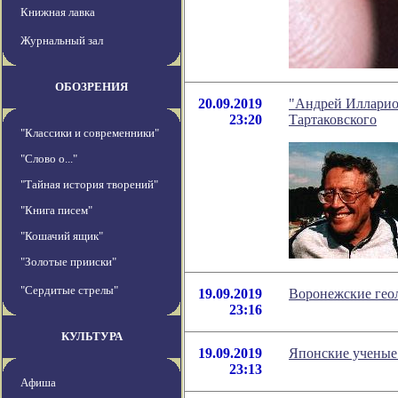
Книжная лавка
Журнальный зал
ОБОЗРЕНИЯ
20.09.2019
"Андрей Илларион
23:20
Тартаковского
"Классики и современники"
"Слово о..."
"Тайная история творений"
"Книга писем"
"Кошачий ящик"
"Золотые прииски"
"Сердитые стрелы"
19.09.2019
Воронежские геол
23:16
КУЛЬТУРА
19.09.2019
Японские ученые
23:13
Афиша