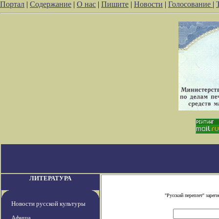
Портал
|
Содержание
|
О нас
|
Пишите
|
Новости
|
Голосование
|
ЛИТЕРАТУРА
"Русский переплет" заре
Новости русской культуры
Афиша