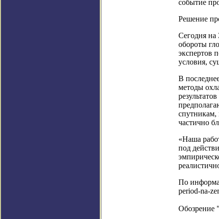
событие про
Решение пр
Сегодня на 
обороты гл
экспертов 
условия, су
В последне
методы охл
результатов
предполага
спутникам,
частично б
«Наша работ
под действи
эмпирическо
реалистично
По информаци
period-na-ze
Обозрение 