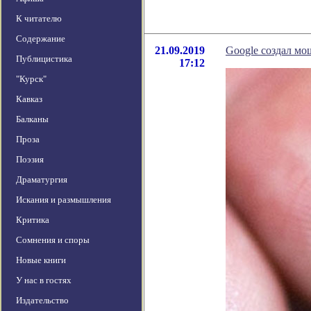
К читателю
Содержание
21.09.2019
Google создал м
Публицистика
17:12
"Курск"
Кавказ
Балканы
Проза
Поэзия
Драматургия
Искания и размышления
Критика
Сомнения и споры
Новые книги
У нас в гостях
Издательство