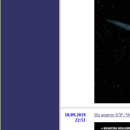
18.09.2019
На комете 67P /
22:51