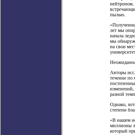
нейтроном. 
встречающим
пылью.
«Полученны
лет мы опи
начала ледн
мы обнаружи
на свои мес
университе
Неожиданна
Авторы иссл
течение по 
постепенным
изменений,
разной темп
Однако, хот
степени бл
«В нашем и
миллионы ле
который при