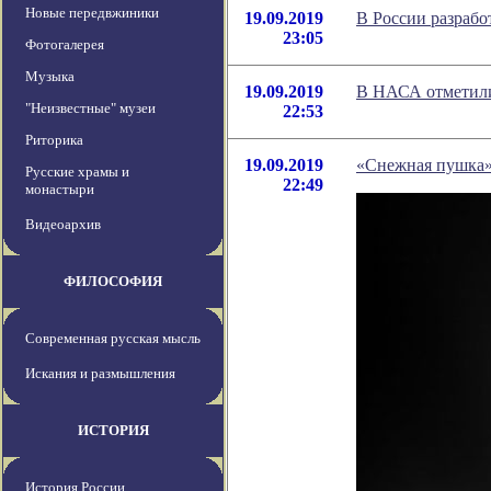
Новые передвжиники
19.09.2019
В России разраб
23:05
Фотогалерея
Музыка
19.09.2019
В НАСА отметили
"Неизвестные" музеи
22:53
Риторика
19.09.2019
«Снежная пушка» 
Русские храмы и
22:49
монастыри
Видеоархив
ФИЛОСОФИЯ
Современная русская мысль
Искания и размышления
ИСТОРИЯ
История России