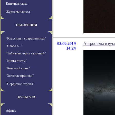
Книжная лавка
Журнальный зал
ОБОЗРЕНИЯ
"Классики и современники"
03.09.2019
Астрономы изуча
"Слово о..."
14:24
"Тайная история творений"
"Книга писем"
"Кошачий ящик"
"Золотые прииски"
"Сердитые стрелы"
КУЛЬТУРА
Афиша