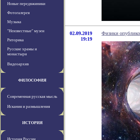
Новые передвжиники
Фотогалерея
Музыка
"Неизвестные" музеи
02.09.2019
Физики опублико
19:19
Риторика
Русские храмы и
монастыри
Видеоархив
ФИЛОСОФИЯ
Современная русская мысль
Искания и размышления
ИСТОРИЯ
История России