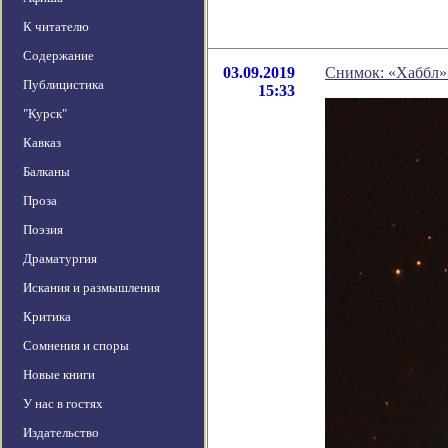
К читателю
Содержание
03.09.2019
Снимок: «Хаббл» 
Публицистика
15:33
"Курск"
Кавказ
Балканы
Проза
Поэзия
Драматургия
Искания и размышления
Критика
Сомнения и споры
Новые книги
У нас в гостях
Издательство