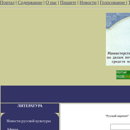
Портал
|
Содержание
|
О нас
|
Пишите
|
Новости
|
Голосование
|
ЛИТЕРАТУРА
"Русский переплет"
Новости русской культуры
Афиша