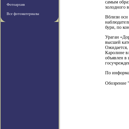
самым обра
Фотоархив
холодного в
Все фотоматериалы
Вблизи оси 
наблюдател
бури, по к
Ураган «Дор
высшей кате
Ожидается,
Каролине в
объявлен в 
госучрежде
По информаци
Обозрение 