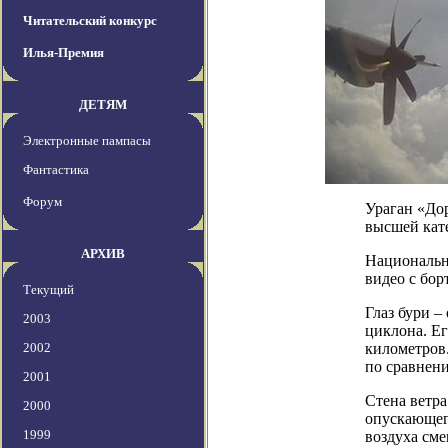
Читательский конкурс
Илья-Премия
ДЕТЯМ
Электронные пампасы
Фантастика
Форум
Ураган «Дор
высшей кат
АРХИВ
Национальн
видео с бор
Текущий
Глаз бури –
2003
циклона. Ег
2002
километров
по сравнен
2001
Стена ветра
2000
опускающего
1999
воздуха сме