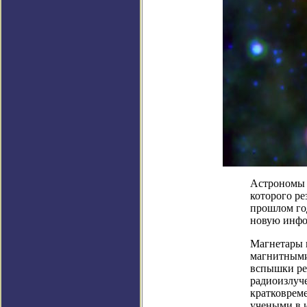
Астрономы 
которого ре
прошлом го
новую инфо
Магнетары 
магнитными
вспышки рен
радиоизлуче
кратковрем
учеными в 