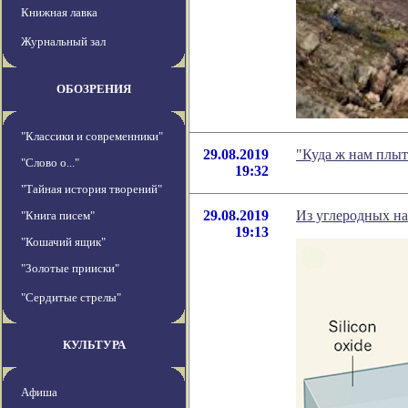
Книжная лавка
Журнальный зал
ОБОЗРЕНИЯ
"Классики и современники"
29.08.2019
"Куда ж нам плыт
"Слово о..."
19:32
"Тайная история творений"
29.08.2019
Из углеродных н
"Книга писем"
19:13
"Кошачий ящик"
"Золотые прииски"
"Сердитые стрелы"
КУЛЬТУРА
Афиша