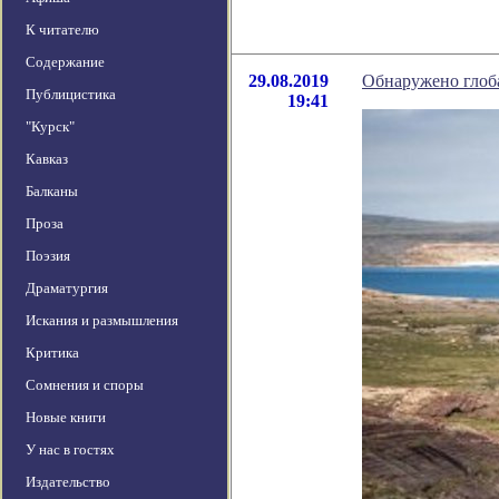
К читателю
Содержание
29.08.2019
Обнаружено глоб
Публицистика
19:41
"Курск"
Кавказ
Балканы
Проза
Поэзия
Драматургия
Искания и размышления
Критика
Сомнения и споры
Новые книги
У нас в гостях
Издательство