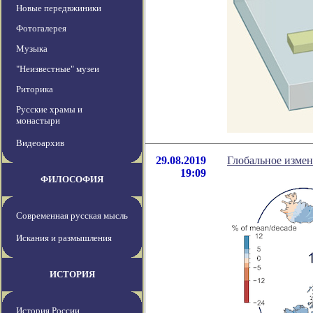
Новые передвжиники
Фотогалерея
Музыка
"Неизвестные" музеи
Риторика
Русские храмы и
монастыри
Видеоархив
29.08.2019
Глобальное измен
19:09
ФИЛОСОФИЯ
Современная русская мысль
Искания и размышления
ИСТОРИЯ
История России