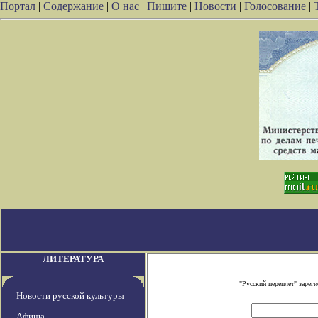
Портал
|
Содержание
|
О нас
|
Пишите
|
Новости
|
Голосование
|
ЛИТЕРАТУРА
"Русский переплет" заре
Новости русской культуры
Афиша