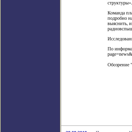
структуры»
Команда пл
подробно на
выяснить, и
радиовспы
Исследовани
По информац
page=news&
Обозрение 