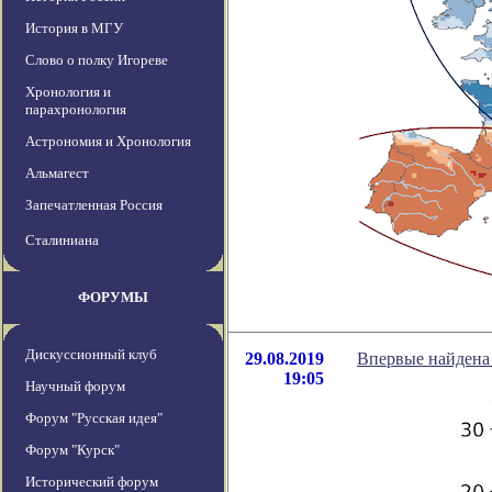
История в МГУ
Слово о полку Игореве
Хронология и
парахронология
Астрономия и Хронология
Альмагест
Запечатленная Россия
Сталиниана
ФОРУМЫ
Дискуссионный клуб
29.08.2019
Впервые найдена 
19:05
Научный форум
Форум "Русская идея"
Форум "Курск"
Исторический форум