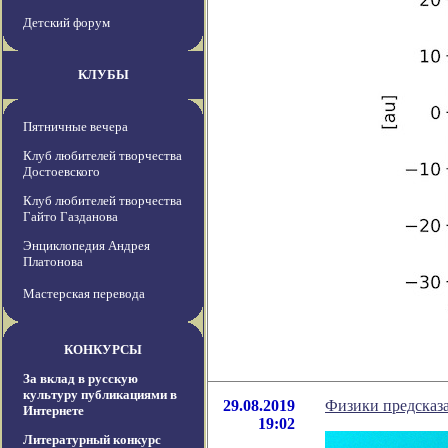
Детский форум
КЛУБЫ
Пятничные вечера
Клуб любителей творчества
Достоевского
Клуб любителей творчества
Гайто Газданова
Энциклопедия Андрея
Платонова
Мастерская перевода
КОНКУРСЫ
За вклад в русскую
культуру публикациями в
29.08.2019
Физики предсказа
Интернете
19:02
Литературный конкурс