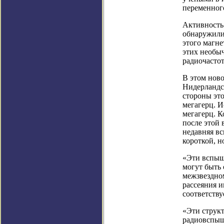
переменного
Активность 
обнаружили
этого магне
этих необыч
радиочастот
В этом ново
Нидерландс
стороны это
мегагерц. И
мегагерц. К
после этой 
недавняя вс
короткой, н
«Эти вспыш
могут быть
межзвездном
рассеяния 
соответству
«Эти струк
радиовспыш