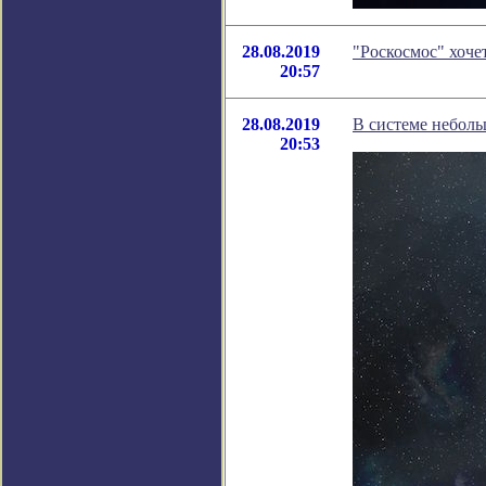
28.08.2019
"Роскосмос" хоче
20:57
28.08.2019
В системе небол
20:53