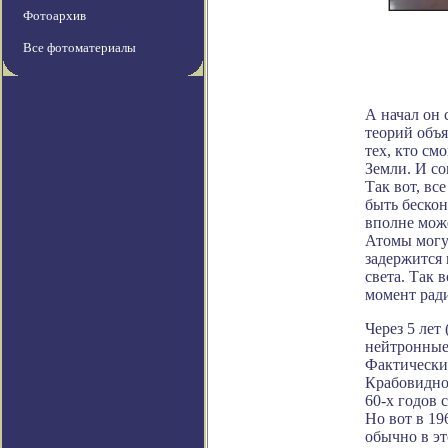
Фотоархив
Все фотоматериалы
А начал он
теорий объ
тех, кто
смо
Земли. И со
Так вот, вс
быть бескон
вполне може
Атомы могут
задержится 
света. Так 
момент ради
Через 5 лет
нейтронные
Фактически 
Крабовидной
60-х годов 
Но вот в 19
обычно в э