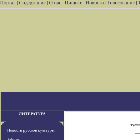
Портал
|
Содержание
|
О нас
|
Пишите
|
Новости
|
Голосование
|
ЛИТЕРАТУРА
"Русски
Новости русской культуры
Афиша