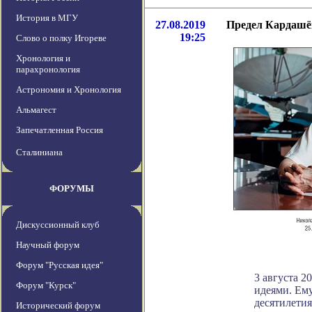
История в МГУ
27.08.2019
Предел Кардашё
19:25
Слово о полку Игореве
Хронология и
парахронология
Астрономия и Хронология
Альмагест
Запечатленная Россия
Сталиниана
ФОРУМЫ
Дискуссионный клуб
Научный форум
Форум "Русская идея"
3 августа 2
Форум "Курск"
идеями. Ем
десятилетия
Исторический форум