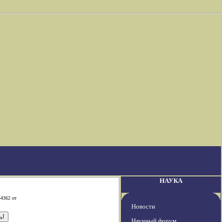
НАУКА
-4362 от
Новости
Научный форум