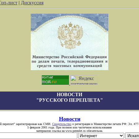
Топ-лист
|
Дискуссия
НОВОСТИ
"РУССКОГО ПЕРЕПЛЕТА"
Новости
й переплет" зарегистрирован как СМИ.
Свидетельство
о регистрации в Министерстве печати РФ: Эл. #77
5 февраля 2001 года. При полном или частичном использовании
материалов ссылка на www.pereplet.ru обязательна.