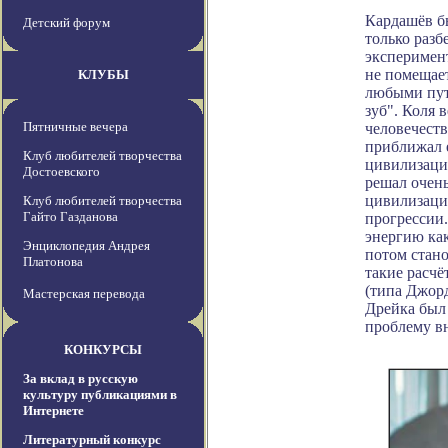
Кардашёв б
Детский форум
только разб
эксперимент
не помещает
КЛУБЫ
любыми пут
зуб". Коля 
Пятничные вечера
человечеств
приближал 
Клуб любителей творчества
цивилизаци
Достоевского
решал очень
цивилизация
Клуб любителей творчества
Гайто Газданова
прогрессии.
энергию как
Энциклопедия Андрея
потом стан
Платонова
такие расчё
(типа Джор
Мастерская перевода
Дрейка был
проблему вн
КОНКУРСЫ
За вклад в русскую
культуру публикациями в
Интернете
Литературный конкурс