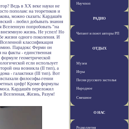
Научпоп
атор?
Ведь в
XX
веке науки не
осто пополам: на теоретиков и
кова, можно сказать:
Кардашёв
РАДИО
овский
- любил добывать знания
я Вселенную попробовать "на
т внеземную жизнь.
Не успел! Но
Читают и поют авторы РП
абе жизни одного поколения. И
о Вселенной классификация
номию. Парадокс Ферми он
ОТДЫХ
я на факты - единственная
о формуле геометрической
нологической если
использует
Музеи
торой она возникла (
II
тип), а
Игры
дома - галактики
(
III
тип).
Вот
вспахали философы-гении
Песни русского застолья
кретных цифр! Кроме формулы
Народное
моса.
Кардашёв переложил
и Вселенная, Жизнь, Разум!
Смешное
О НАС
Редколлегия