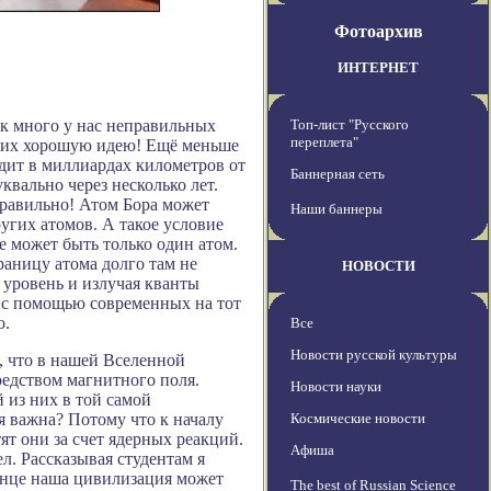
Фотоархив
ИНТЕРНЕТ
ак много у нас неправильных
Топ-лист "Русского
переплета"
щих хорошую идею! Ещё меньше
дит в миллиардах километров от
Баннерная сеть
квально через несколько лет.
 правильно! Атом Бора может
Наши баннеры
угих атомов. А такое условие
е может быть только один атом.
раницу атома долго там не
НОВОСТИ
 уровень и излучая кванты
ь с помощью современных на тот
о.
Все
Новости русской культуры
, что в нашей Вселенной
редством магнитного поля.
Новости науки
 из них в той самой
я важна? Потому что к началу
Космические новости
ят они за счет ядерных реакций.
Афиша
л. Рассказывая студентам я
лнце наша цивилизация может
The best of Russian Science