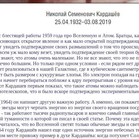
с блестящей работы 1959 года про Вселенную и Атом. Братцы, к
ясняющих открытое явление и как мало открытий подтверждаю
г увидеть подтверждение своих размышлений о том что происхо
всем уж мало кому везет, увидеть подтверждение своей теории бу
е знают, что атомы очень маленькие. Но не все знают, что это не
ечно большим. Но только при одном условии - если рядом нет др
т реализоваться в нашей Галактике,
где в кубическом сантиметр
 быть размером с кукурузные хлопья. Но электрон попадая на г
и начнет перебираться поближе к ядру перепрыгивая с уровня на
вот Кардашев первым показал, что такие атомы можно наблюдат
отелескопов, что и было вскоре подтверждено экспериментальн
 (1964) он напишет другую важную работу. А именно, он покажет
 звезды
могут черпать энергию из энергии своего вращения пос
- так работают тысячи радиопульсаров и конечно самый главный
 туманности о которой он писал в своей статье. Почему эта иде
считалось, что во Вселенной светят только обычные звезды и свет
64 году Кардашёв нашел еще один источник энергии небесных те
том месте привожу
пример в духе
Кардашёва: когда потухнет Со