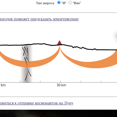
Тип запроса:
"И"
"Или"
поездов поможет предсказать землетрясение
товиться к отправке космонавтов на Луну