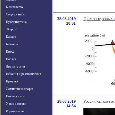
К читателю
Содержание
28.08.2019
Грохот грузовых 
Публицистика
20:01
"Курск"
Кавказ
Балканы
Проза
Поэзия
Драматургия
Искания и размышления
Критика
Сомнения и споры
Новые книги
28.08.2019
Россия начала го
У нас в гостях
14:54
Издательство