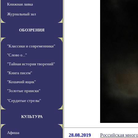
Книжная лавка
Журнальный зал
ОБОЗРЕНИЯ
"Классики и современники"
"Слово о..."
"Тайная история творений"
"Книга писем"
"Кошачий ящик"
"Золотые прииски"
"Сердитые стрелы"
КУЛЬТУРА
Афиша
28.08.2019
Российская много