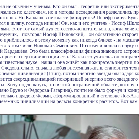
ыл не обычным учёным. Кто он был - теоретик или эксперимент
ежались по клеточкам, но и методы исследования разделились пр
аторов. Но Кардашёв не классифицируется! Перефразируя Булга
ся в шляпу, господа нищие! Он, как и его учитель - Иосиф Шкл
ями.
Этот тот самый дух естесство-испытательства,
когда
хочетс
везунчик, - повторял Иосиф Шкловский, - он обязательно открое
о приблизилось к этому моменту как никогда близко - на масшт
его в том числе Николай Семёнович.
Поэтому и вошла в науку 
й Кардашёва. Это была классификация физика знающего астро
 просто: сверхцивилизации есть! Как и его учитель - он опиралс
 известная науке - наша и она живёт как пожиратель энергии п
 Следовательно, сначала любая внеземная жизнь становится тех
 земная цивилизация (
I
тип), потом энергию звезды благодаря ко
овится сверхцивилизацией покорившей
энергию всего звёздного 
ты. Хочу подчеркнуть, что в этой пограничной области,
которую
дано Бруно и
Фёдорова-Гагарина), почти не было формул и кон
 только парадокс Ферми, сформулированный в
столовке
Лос-Ала
еземных цивилизаций на рельсы конкретных расчетов. Вот вам 