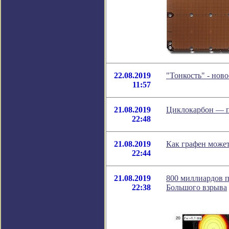
22.08.2019
"Тонкость" - нов
11:57
21.08.2019
Циклокарбон — п
22:48
21.08.2019
Как графен может
22:44
21.08.2019
800 миллиардов п
22:38
Большого взрыва