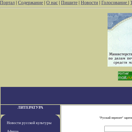
Портал
|
Содержание
|
О нас
|
Пишите
|
Новости
|
Голосование
|
ЛИТЕРАТУРА
"Русский переплет" заре
Новости русской культуры
Афиша