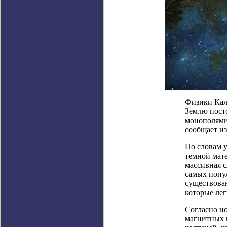
Физики Кал
Землю пост
монополями
сообщает из
По словам 
темной мат
массивная с
самых попул
существова
которые лег
Согласно но
магнитных 