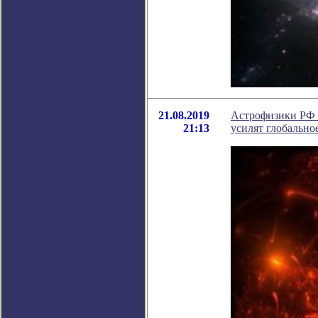
21.08.2019
Астрофизики РФ 
21:13
усилят глобально