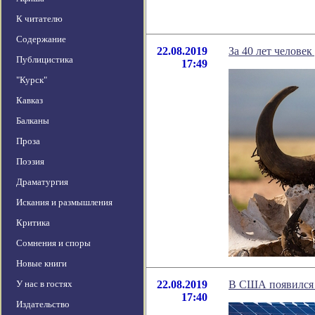
К читателю
Содержание
22.08.2019
За 40 лет челов
Публицистика
17:49
"Курск"
Кавказ
Балканы
Проза
Поэзия
Драматургия
Искания и размышления
Критика
Сомнения и споры
Новые книги
У нас в гостях
22.08.2019
В США появился 
17:40
Издательство