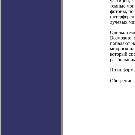
частицей, к
темные мон
фотоны, пог
интерферен
лучевых ми
Однако тем
Возможно, о
попадают на
микроскопа,
который сп
раз большим
По информаци
Обозрение 