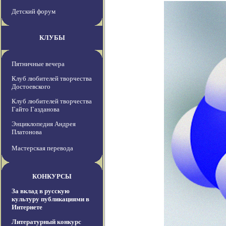
Детский форум
КЛУБЫ
Пятничные вечера
Клуб любителей творчества
Достоевского
Клуб любителей творчества
Гайто Газданова
Энциклопедия Андрея
Платонова
Мастерская перевода
КОНКУРСЫ
За вклад в русскую
культуру публикациями в
Интернете
Литературный конкурс