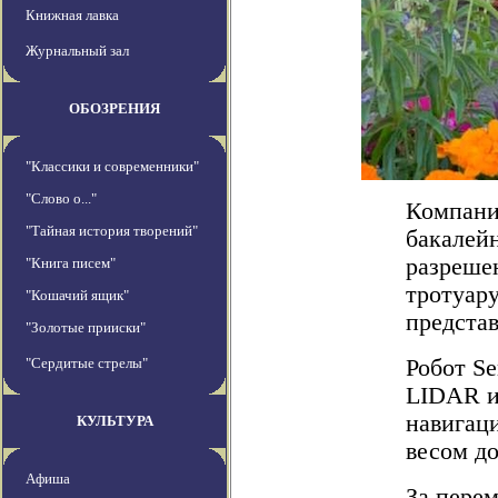
Книжная лавка
Журнальный зал
ОБОЗРЕНИЯ
"Классики и современники"
"Слово о..."
Компани
"Тайная история творений"
бакалей
разреше
"Книга писем"
тротуару
"Кошачий ящик"
представ
"Золотые прииски"
"Сердитые стрелы"
Робот Se
LIDAR и
навигаци
КУЛЬТУРА
весом до
Афиша
За пере