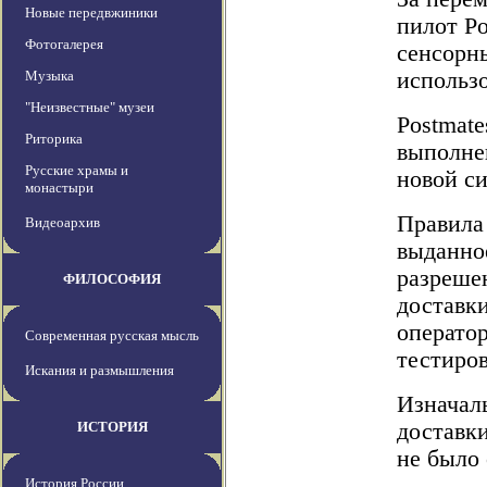
Новые передвжиники
пилот P
Фотогалерея
сенсорны
Музыка
использо
"Неизвестные" музеи
Postmate
Риторика
выполне
Русские храмы и
новой си
монастыри
Правила
Видеоархив
выданно
разреше
ФИЛОСОФИЯ
доставк
оператор
Современная русская мысль
тестиро
Искания и размышления
Изначаль
ИСТОРИЯ
доставки
не было 
История России