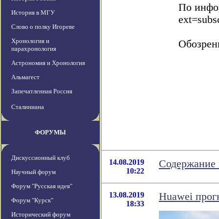
По инфор
История в МГУ
ext=subs
Слово о полку Игореве
Хронология и
Обозрен
парахронология
Астрономия и Хронология
Альмагест
Запечатленная Россия
Сталиниана
ФОРУМЫ
Дискуссионный клуб
14.08.2019
Содержание 
10:22
Научный форум
Форум "Русская идея"
13.08.2019
Huawei прогн
Форум "Курск"
18:33
Исторический форум