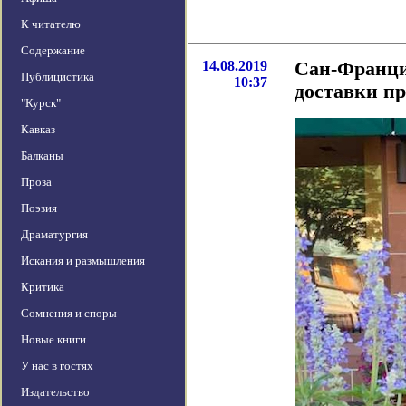
К читателю
Содержание
14.08.2019
Сан-Франци
Публицистика
10:37
доставки пр
"Курск"
Кавказ
Балканы
Проза
Поэзия
Драматургия
Искания и размышления
Критика
Сомнения и споры
Новые книги
У нас в гостях
Издательство