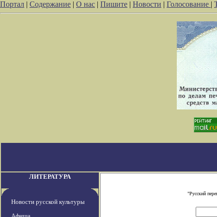
Портал
|
Содержание
|
О нас
|
Пишите
|
Новости
|
Голосование
|
ЛИТЕРАТУРА
"Русский пере
Новости русской культуры
Афиша