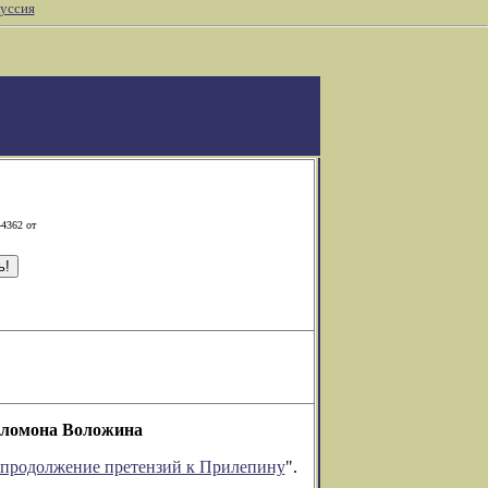
уссия
-4362 от
Соломона Воложина
 продолжение претензий к Прилепину
".