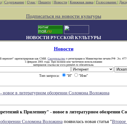
л
|
Содержание
|
О нас
|
Пишите
|
Новости
|
Книжная лавка
|
Голосование
|
Диск
Подписаться на новости культуры
НОВОСТИ РУССКОЙ КУЛЬТУРЫ
Новости
й переплет" зарегистрирован как СМИ.
Свидетельство
о регистрации в Министерстве печати РФ: Эл. #77
5 февраля 2001 года. При полном или частичном использовании
материалов ссылка на www.pereplet.ru обязательна.
Тип запроса:
"И"
"Или"
- новое в литературном обозрении Соломона Воложина
ретензий к Прилепину" - новое в литературном обозрении 
 обозрении Соломона Воложина
появилась новая статья "
Второе