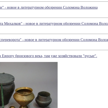
сии" - новое в литературном обозрении Соломона Воложина
ита Михалков" - новое в литературном обозрении Соломона Вол
спереворота" - новое в литературном обозрении Соломона Воло
 Европу бронзового века, там уже хозяйствовали "русые".