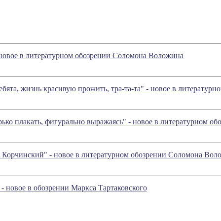
 новое в литературном обозрении Соломона Воложина
ребята, жизнь красивую прожить, тра-та-та" - новое в литерату
орько плакать, фигурально выражаясь" - новое в литературном 
 Корчинский" - новое в литературном обозрении Соломона Вол
 - новое в обозрении Маркса Тартаковского