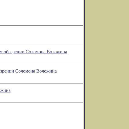
рном обозрении Соломона Воложина
обозрении Соломона Воложина
ожина