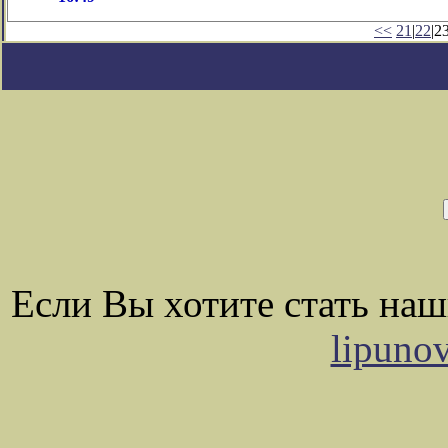
<<
21
|
22
|23
Если Вы хотите стать на
lipuno