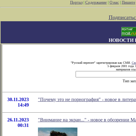
Портал
|
Содержание
|
О нас
|
Пишите
Подписатьс
НОВОСТИ 
"Русский переплет" зарегистрирован как СМИ.
Сви
5 февраля 2001 года.
материалов ссыл
Тип зап
30.11.2023
"Почему это не порнография" - новое в лите
14:49
26.11.2023
"Внимание на экран..." - новое в обозрении М
00:31