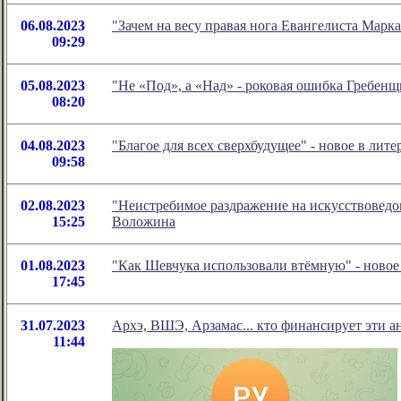
06.08.2023
"Зачем на весу правая нога Евангелиста Марк
09:29
05.08.2023
"Не «Под», а «Над» - роковая ошибка Гребен
08:20
04.08.2023
"Благое для всех сверхбудущее" - новое в ли
09:58
02.08.2023
"Неистребимое раздражение на искусствоведов
15:25
Воложина
01.08.2023
"Как Шевчука использовали втёмную" - ново
17:45
31.07.2023
Архэ, ВШЭ, Арзамас... кто финансирует эти а
11:44