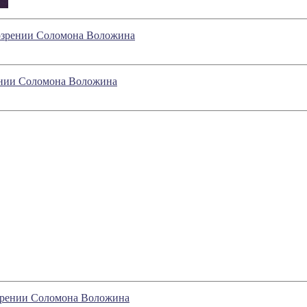
бозрении Соломона Воложина
рении Соломона Воложина
озрении Соломона Воложина