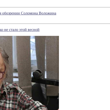
ом обозрении Соломона Воложина
о не стало этой весной