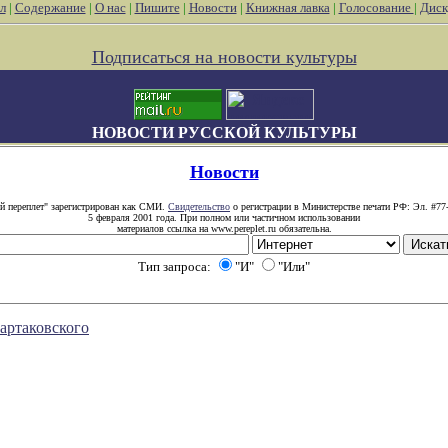
л
|
Содержание
|
О нас
|
Пишите
|
Новости
|
Книжная лавка
|
Голосование
|
Диск
Подписаться на новости культуры
НОВОСТИ РУССКОЙ КУЛЬТУРЫ
Новости
й переплет" зарегистрирован как СМИ.
Свидетельство
о регистрации в Министерстве печати РФ: Эл. #77
5 февраля 2001 года. При полном или частичном использовании
материалов ссылка на www.pereplet.ru обязательна.
Тип запроса:
"И"
"Или"
артаковского