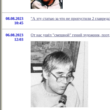
08.08.2023
"А эту статью за что не пропустили 2 главре
10:45
06.08.2023
От нас ушёл "смешной" гений художник, поэт,
12:03