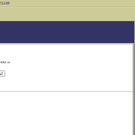
уссия
-4362 от