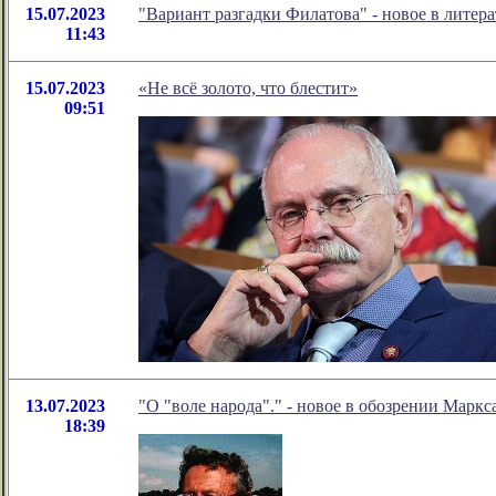
15.07.2023
"Вариант разгадки Филатова" - новое в лите
11:43
15.07.2023
«Не всë золото, что блестит»
09:51
13.07.2023
"О "воле народа"." - новое в обозрении Маркс
18:39