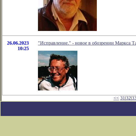
26.06.2023
"Исправление." - новое в обозрении Маркса Т
10:25
<<
31
|
32
|
3