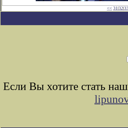
<<
31
|
32
|
3
Если Вы хотите стать на
lipuno